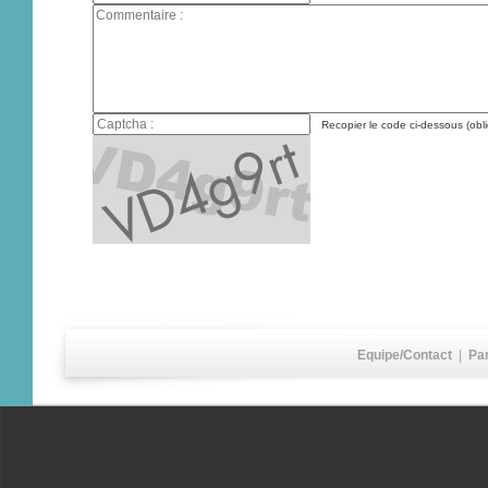
Recopier le code ci-dessous (obli
Equipe/Contact
|
Pa