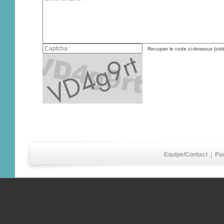
Recopier le code ci-dessous (obli
Equipe/Contact
|
Pa