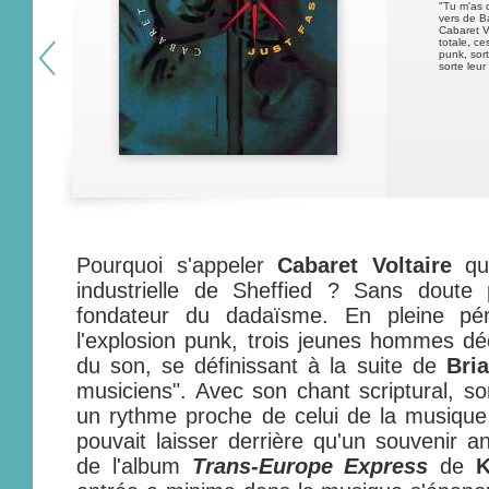
"Tu m'as d
vers de Ba
Cabaret V
totale, ce
punk, sor
sorte leu
Pourquoi s'appeler
Cabaret Voltaire
qua
industrielle de Sheffied ? Sans doute
fondateur du dadaïsme. En pleine pé
l'explosion punk, trois jeunes hommes déc
du son, se définissant à la suite de
Bri
musiciens". Avec son chant scriptural, so
un rythme proche de celui de la musique i
pouvait laisser derrière qu'un souvenir an
de l'album
Trans-Europe Express
de
K