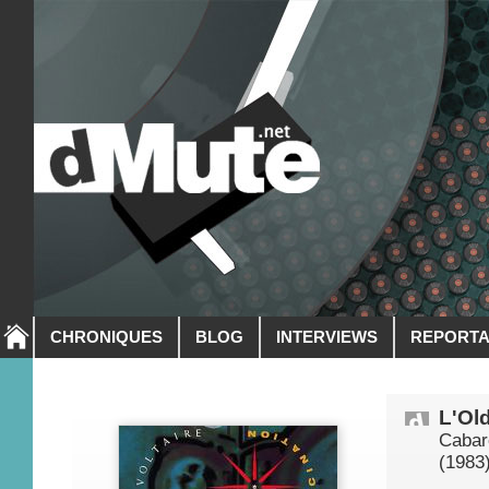
CHRONIQUES
BLOG
INTERVIEWS
REPORT
L'Ol
Cabare
(1983