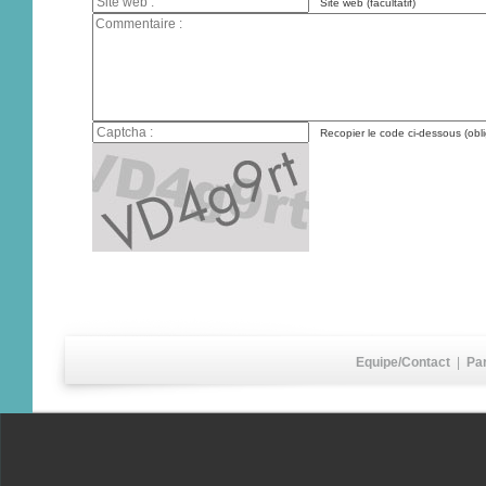
Site web (facultatif)
Recopier le code ci-dessous (obli
Equipe/Contact
|
Pa