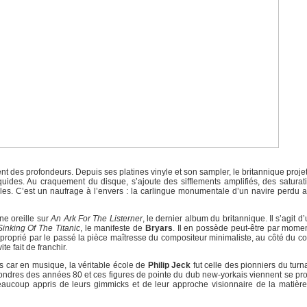
nt des profondeurs. Depuis ses platines vinyle et son sampler, le britannique proje
uides. Au craquement du disque, s’ajoute des sifflements amplifiés, des saturat
ales. C’est un naufrage à l’envers : la carlingue monumentale d’un navire perdu 
ne oreille sur
An Ark For The Listerner
, le dernier album du britannique. Il s’agit 
inking Of The Titanic
, le manifeste de
Bryars
. Il en possède peut-être par mom
proprié par le passé la pièce maîtresse du compositeur minimaliste, au côté du col
ite fait de franchir.
s car en musique, la véritable école de
Philip Jeck
fut celle des pionniers du turn
Londres des années 80 et ces figures de pointe du dub new-yorkais viennent se pr
beaucoup appris de leurs gimmicks et de leur approche visionnaire de la matière