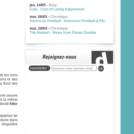
jeu. 14/05
-
Blog
Cola - Cost of Living Adjustment
mer. 06/05
-
Chronique
American Football - American Football (LP4)
mar. 28/04
-
Chronique
The Notwist - News from Planet Zombie
newsletter :
ok
tte les sons
ions et des
au fond des
d’une oeuvre
ent la même
lectif
Alter
atablism tel
oduire dans
 singulière