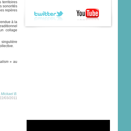
territoires
s sonorités
les repères
 rendue à la
aditionnel
un collage
 singulière
llective.
alism
» au
r
Mickael B.
 22/03/2011