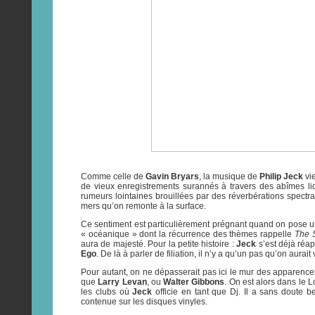
Comme celle de
Gavin Bryars
, la musique de
Philip Jeck
vie
de vieux enregistrements surannés à travers des abîmes liq
rumeurs lointaines brouillées par des réverbérations spectr
mers qu’on remonte à la surface.
Ce sentiment est particulièrement prégnant quand on pose u
« océanique » dont la récurrence des thèmes rappelle
The S
aura de majesté. Pour la petite histoire :
Jeck
s’est déjà réap
Ego
. De là à parler de filiation, il n’y a qu’un pas qu’on aurait v
Pour autant, on ne dépasserait pas ici le mur des apparence
que
Larry Levan
, ou
Walter Gibbons
. On est alors dans le 
les clubs où
Jeck
officie en tant que Dj. Il a sans doute 
contenue sur les disques vinyles.