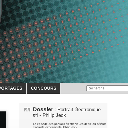
PORTAGES
CONCOURS
Dossier
: Portrait électronique
#4 - Philip Jeck
4e épisode des portraits électroniques dédié au célèbre
platiniste expérimental Philip Jeck