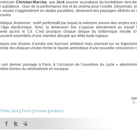
 américain
Christian Marclay
, que
Jeck
pousse sa pratique du turntablism vers des 
 substance : ceux de la performance live et du cinéma pour l’oreille. Désormais, le
es vinyles s’agglomèrent en strates parallèles, dessinent des paysages éthérés où 
onsoles.
sthétique Jeckienne : motif performatif par lequel la mémoire sonore des vinyles est
ge électronique. Ainsi, la dimension live s’oppose directement au travail tr
inerte qu’est le Cd. C’est pourquoi chaque disque du britannique résulte d’
souvent assemblés d’une manière abrupte qui défie toute logique.
puis une dizaine d’année une tournure ambient mais poursuit sur sa trajectoire
rofonde des disques vinyles forme le liquide amniotique d’une nouvelle conscience co
 son dernier passage à Paris, à l’occasion de l’ouverture du cycle «
alterminim
velles formes du minimalisme en musique.
pa
le
:
Philip Jeck
|
Touch
|
Dossier
|
ambient