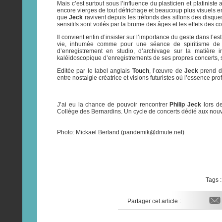
Mais c’est surtout sous l’influence du plasticien et platiniste
encore vierges de tout défrichage et beaucoup plus visuels en
que
Jeck
ravivent depuis les tréfonds des sillons des disqu
sensitifs sont voilés par la brume des âges et les effets des c
Il convient enfin d’insister sur l’importance du geste dans l’e
vie, inhumée comme pour une séance de spiritisme de l’â
d’enregistrement en studio, d’archivage sur la matière 
kaléidoscopique d’enregistrements de ses propres concerts, 
Editée par le label anglais
Touch
, l’œuvre de
Jeck
prend de
entre nostalgie créatrice et visions futuristes où l’essence p
J’ai eu la chance de pouvoir rencontrer
Philip Jeck
lors de
Collège des Bernardins. Un cycle de concerts dédié aux nou
Photo: Mickael Berland (pandemik@dmute.net)
Tags 
Partager cet article :