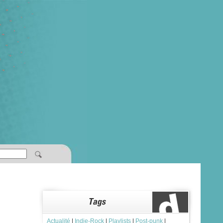
Actualité
|
Indie-Rock
|
Playlists
|
Post-punk
|