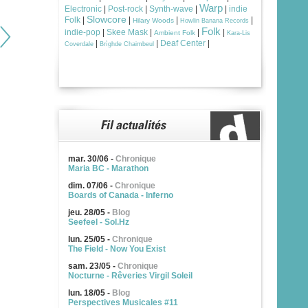
Warp
Electronic
|
Post-rock
|
Synth-wave
|
|
indie
Slowcore
Folk
|
|
|
|
Hilary Woods
Howlin Banana Records
Folk
indie-pop
|
Skee Mask
|
|
|
Ambient Folk
Kara-Lis
|
|
Deaf Center
|
Coverdale
Brìghde Chaimbeul
mar. 30/06
-
Chronique
Maria BC - Marathon
dim. 07/06
-
Chronique
Boards of Canada - Inferno
jeu. 28/05
-
Blog
Seefeel - Sol.Hz
lun. 25/05
-
Chronique
The Field - Now You Exist
sam. 23/05
-
Chronique
Nocturne - Rêveries Virgil Soleil
lun. 18/05
-
Blog
Perspectives Musicales #11