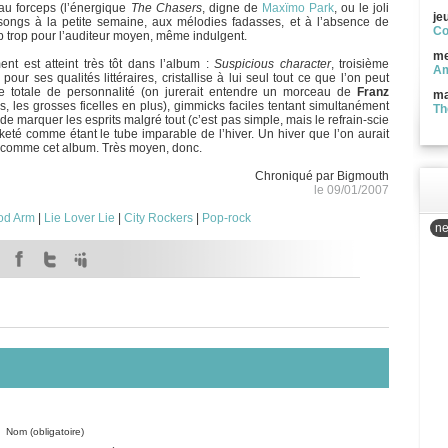
au forceps (l’énergique
The Chasers
, digne de
Maxïmo Park
, ou le joli
je
ongs à la petite semaine, aux mélodies fadasses, et à l’absence de
Co
 trop pour l’auditeur moyen, même indulgent.
me
ent est atteint très tôt dans l’album :
Suspicious character
, troisième
Am
ur ses qualités littéraires, cristallise à lui seul tout ce que l’on peut
 totale de personnalité (on jurerait entendre un morceau de
Franz
ma
ns, les grosses ficelles en plus), gimmicks faciles tentant simultanément
Th
de marquer les esprits malgré tout (c’est pas simple, mais le refrain-scie
rketé comme étant le tube imparable de l’hiver. Un hiver que l’on aurait
ut comme cet album. Très moyen, donc.
Chroniqué par Bigmouth
le 09/01/2007
od Arm
|
Lie Lover Lie
|
City Rockers
|
Pop-rock
ne
Nom (obligatoire)