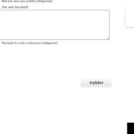
Mail (ne sera pas publié) (obligatoire)
Site web (facultatif)
Recopier le code ci-dessous (obligatoire)