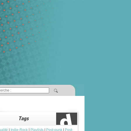
ualité
|
Indie-Rock
|
Playlists
|
Post-punk
|
Post-