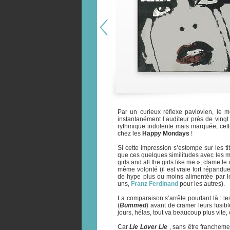
Par un curieux réflexe pavlovien, le
instantanément l’auditeur près de vingt 
rythmique indolente mais marquée, cett
chez les
Happy Mondays
!
Si cette impression s’estompe sur les ti
que ces quelques similitudes avec les m
girls and all the girls like me », clame le
même volonté (il est vraie fort répandu
de hype plus ou moins alimentée par le 
uns,
Franz Ferdinand
pour les autres).
La comparaison s’arrête pourtant là : l
(
Bummed
) avant de cramer leurs fusib
jours, hélas, tout va beaucoup plus vite,
Car
Lie Lover Lie
, sans être franchem