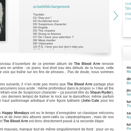
roc
achat/téléchargement
Sl
po
Tracklist :
01/ Stay put !
Cove
02/ Accidental soul
03/ Suspicious character
04/ Angela
05/ The chasers
06/ Going to Arizona
07/ Do I have your attention ?
08/ Mass murder
09/ Visionaries
10/ P.S. I love you but don't miss you
11/ Dolores delivers a glorious de
 morceau d’ouverture de ce premier album de
The Blood Arm
renvoie
ma
ans en arrière : ce piano, tout droit issu des débuts de la house, cette
Ma
e voix qui traîne sur les fins de phrases... Pas de doute, nous sommes
di
Bo
tres suivants, il n’en reste pas moins que
The Blood Arm
partage plus
ancuniens sous acide : même profondeur dans le propos (« I like all the
je
 refrain-scie de
Suspicious character
– ça pourrait être du
Shaun Ryder
),
Se
e ces derniers temps) de traîner le rock sur le dancefloor, même parfum
haut partonnage artistique d’une figure tutélaire (
John Cale
pour les
lu
Th
es
Happy Mondays
ont eu le temps d’enregistrer un classique méconnu
sa
les et de livrer des albums semi-ratés ou catastrophiques ; mais de nos
No
 et
The Blood Arm
est donc directement passé à la seconde étape.
lu
Pe
ent mauvais, manque tout de même singulièrement de fond : pour un ou