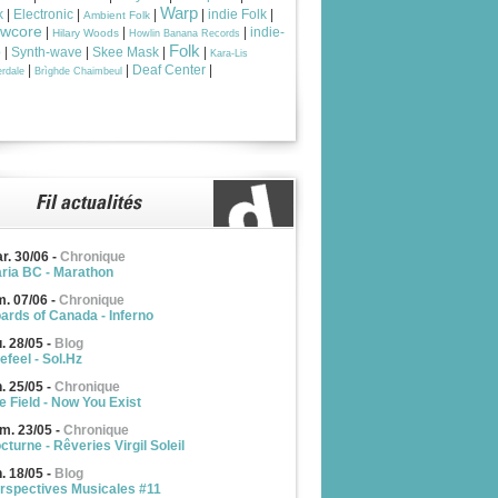
Warp
k
|
Electronic
|
|
|
indie Folk
|
Ambient Folk
owcore
|
|
|
indie-
Hilary Woods
Howlin Banana Records
Folk
p
|
Synth-wave
|
Skee Mask
|
|
Kara-Lis
|
|
Deaf Center
|
rdale
Brìghde Chaimbeul
r. 30/06
-
Chronique
ria BC - Marathon
m. 07/06
-
Chronique
ards of Canada - Inferno
u. 28/05
-
Blog
efeel - Sol.Hz
n. 25/05
-
Chronique
e Field - Now You Exist
m. 23/05
-
Chronique
cturne - Rêveries Virgil Soleil
n. 18/05
-
Blog
rspectives Musicales #11