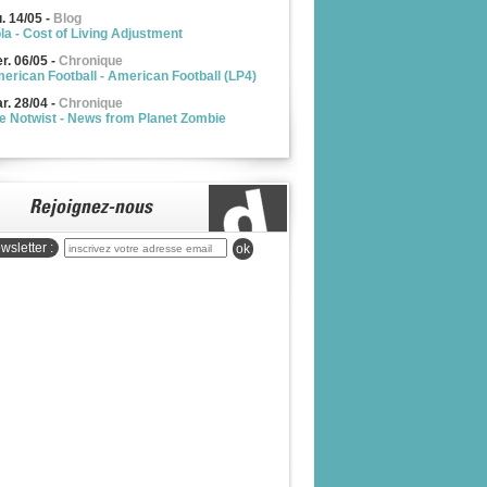
u. 14/05
-
Blog
la - Cost of Living Adjustment
r. 06/05
-
Chronique
erican Football - American Football (LP4)
r. 28/04
-
Chronique
e Notwist - News from Planet Zombie
wsletter :
ok