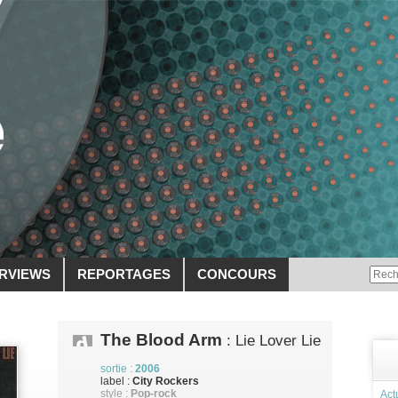
ERVIEWS
REPORTAGES
CONCOURS
The Blood Arm
: Lie Lover Lie
sortie :
2006
label :
City Rockers
style :
Pop-rock
Act