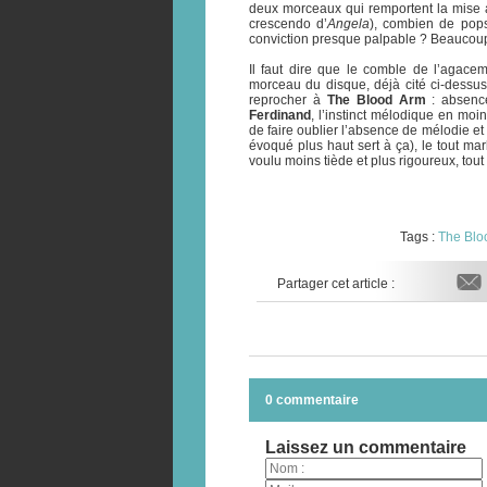
deux morceaux qui remportent la mise 
crescendo d’
Angela
), combien de pops
conviction presque palpable ? Beaucoup
Il faut dire que le comble de l’agacem
morceau du disque, déjà cité ci-dessus po
reprocher à
The Blood Arm
: absence
Ferdinand
, l’instinct mélodique en moi
de faire oublier l’absence de mélodie et 
évoqué plus haut sert à ça), le tout ma
voulu moins tiède et plus rigoureux, to
Tags :
The Blo
Partager cet article :
0 commentaire
Laissez un commentaire