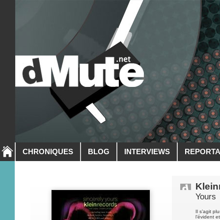
CHRONIQUES
BLOG
INTERVIEWS
REPORT
Klein
Yours
Il s’agit pl
l’évident e