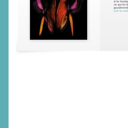
si la musiq
ce qui lui 
goudronné.
Lire la suit