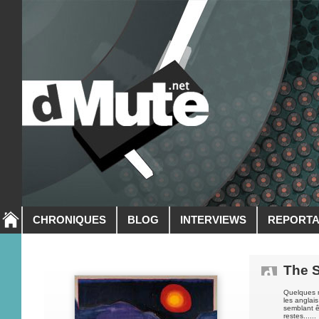
CHRONIQUES
BLOG
INTERVIEWS
REPORT
The 
Quelques m
les anglai
semblant ê
restes......