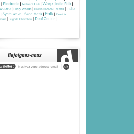
Warp
k
|
Electronic
|
|
|
indie Folk
|
Ambient Folk
wcore
|
|
|
indie-
Hilary Woods
Howlin Banana Records
Folk
|
Synth-wave
|
Skee Mask
|
|
Kara-Lis
|
|
Deaf Center
|
rdale
Brìghde Chaimbeul
sletter :
ok