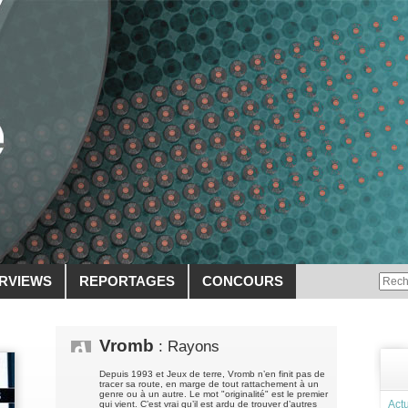
ERVIEWS
REPORTAGES
CONCOURS
Vromb
: Rayons
Depuis 1993 et Jeux de terre, Vromb n’en finit pas de
tracer sa route, en marge de tout rattachement à un
genre ou à un autre. Le mot "originalité" est le premier
Actu
qui vient. C’est vrai qu’il est ardu de trouver d’autres