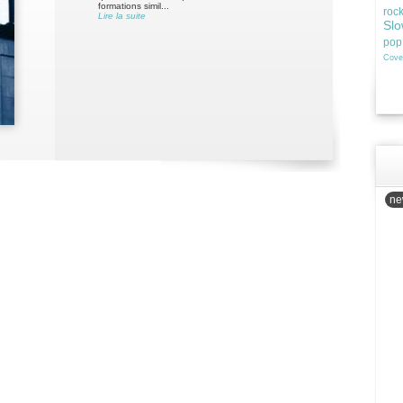
formations simil...
roc
Lire la suite
Slo
pop
Cove
new