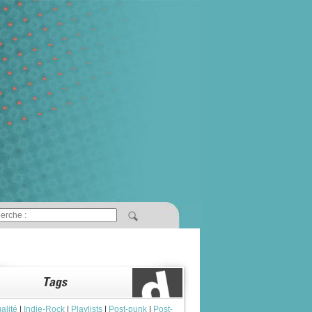
alité
|
Indie-Rock
|
Playlists
|
Post-punk
|
Post-