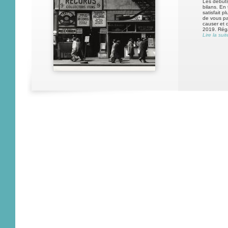
Les début
bilans. En
satisfait p
de vous pa
causer et 
2019. Réga
Lire la suit