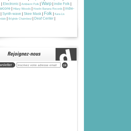
Warp
k
|
Electronic
|
|
|
indie Folk
|
Ambient Folk
wcore
|
|
|
indie-
Hilary Woods
Howlin Banana Records
Folk
|
Synth-wave
|
Skee Mask
|
|
Kara-Lis
|
|
Deaf Center
|
rdale
Brìghde Chaimbeul
sletter :
ok