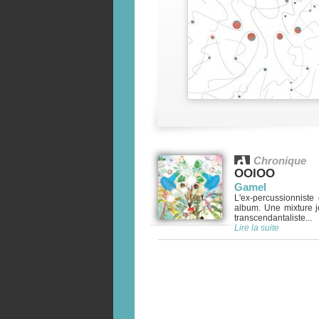
Chronique
OOIOO
Gamel
L'ex-percussionniste
album. Une mixture j
transcendantaliste...
Lire la suite