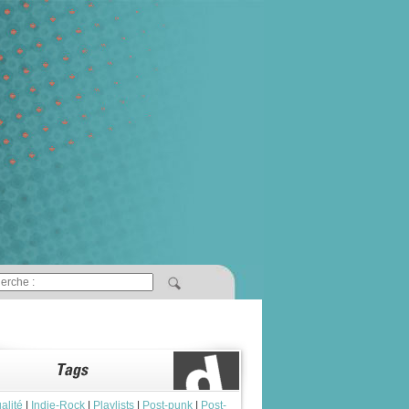
alité
|
Indie-Rock
|
Playlists
|
Post-punk
|
Post-