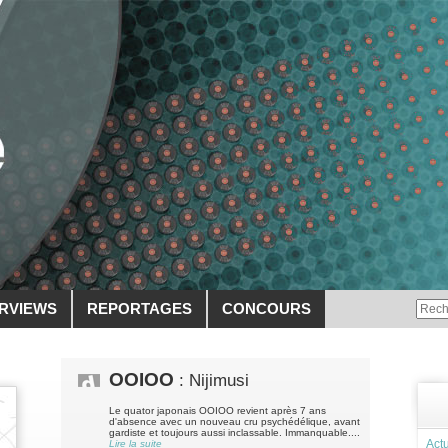
ERVIEWS
REPORTAGES
CONCOURS
OOIOO
: Nijimusi
Le quator japonais OOIOO revient après 7 ans
d'absence avec un nouveau cru psychédélique, avant
gardiste et toujours aussi inclassable. Immanquable....
Actu
Lire la suite