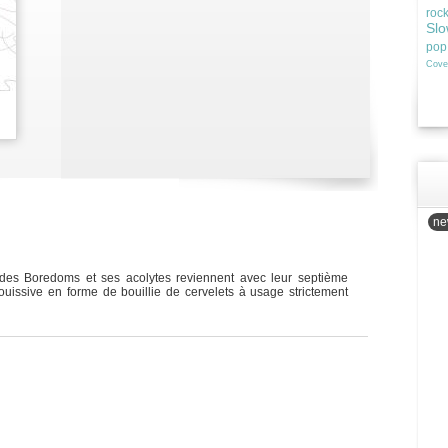
roc
Slo
pop
Cove
new
 des Boredoms et ses acolytes reviennent avec leur septième
ouissive en forme de bouillie de cervelets à usage strictement