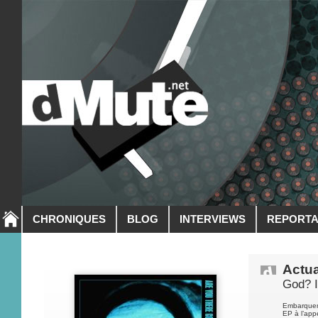
CHRONIQUES
BLOG
INTERVIEWS
REPORT
Actua
God? I
Embarqueme
EP à l’appel