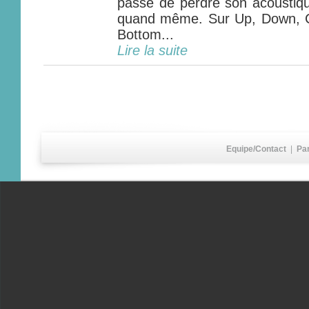
passe de perdre son acoustiq
quand même. Sur Up, Down, C
Bottom...
Lire la suite
Equipe/Contact
|
Pa