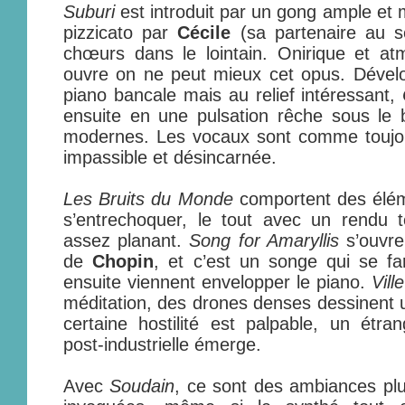
Suburi
est introduit par un gong ample et 
pizzicato par
Cécile
(sa partenaire au 
chœurs dans le lointain. Onirique et a
ouvre on ne peut mieux cet opus. Déve
piano bancale mais au relief intéressant,
ensuite en une pulsation rêche sous le b
modernes. Les vocaux sont comme toujo
impassible et désincarnée.
Les Bruits du Monde
comportent des élém
s’entrechoquer, le tout avec un rendu t
assez planant.
Song for Amaryllis
s’ouvre
de
Chopin
, et c’est un songe qui se fa
ensuite viennent envelopper le piano.
Vill
méditation, des drones denses dessinent
certaine hostilité est palpable, un étran
post-industrielle émerge.
Avec
Soudain
, ce sont des ambiances plu