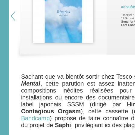
achat/t
Tracklist :
1/ Suburi
Song for A
Last Cha
Sachant que va bientôt sortir chez Tesc
Mental
, cette parution est assez inatten
compositions inédites réalisées pou
installations ou encore des documentaire
label japonais SSSM (dirigé par
Hi
Contagious Orgasm
), cette cassette 
Bandcamp
) propose de faire connaître d
du projet de
Saphi
, privilégiant ici des p