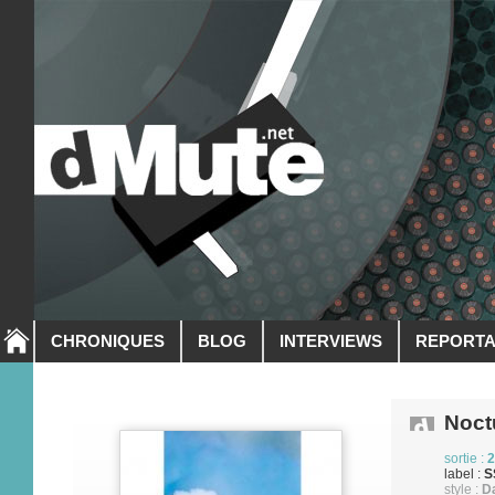
CHRONIQUES
BLOG
INTERVIEWS
REPORT
Noct
sortie :
2
label :
S
style :
Da