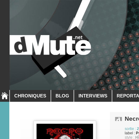
CHRONIQUES
BLOG
INTERVIEWS
REPORT
Necr
sortie :
2
label :
P
style :
H