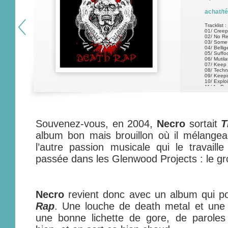
achat/t
Tracklist :
01/ Creep
02/ No R
03/ Some
04/ Belli
05/ Suffo
06/ Mutil
07/ Keep 
08/ Techn
09/ Keepi
10/ Exploi
11/ As De
Souvenez-vous, en 2004,
Necro
sortait
T
album bon mais brouillon où il mélangeai
l’autre passion musicale qui le travail
passée dans les Glenwood Projects : le gr
Necro
revient donc avec un album qui p
Rap
. Une louche de death metal et une 
une bonne lichette de gore, de paroles