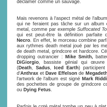
déclamer comme un sauvage.
Mais revenons à l’aspect métal de l’album
qui ne feraient pas tâche sur un album
metal, comme par exemple
Suffocated T
qui est peut-être la définition parfait
Necro
. En effet, le morceau combine parf
aux rythmes death metal joué par les m
de death metal, grindcore et hardcore. C
dropping outrancier :
Mike Smith,
batte
DiGiorgio
, bassiste génial qui œuvre
(
Death
,
Sadus
,
Iced Earth
) participen
d’
Anthrax
et
Dave Effelson
de
Megadet
l’artwork de l’album est signé
Mark Ridd
des pochettes de groupe de grindcore
ou
Dying Fetus
.
Parfois le coté métal tombe un peu à plat