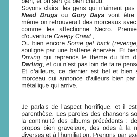
bien, et on sert ça bien chaud.
Soyons clairs, les gens qui n’aiment pas
Need Drugs
ou
Gory Days
vont être 
même on retrouverait des morceaux avec
comme les affectionne Necro. Premi
d’ouverture
Creepy Crawl
,
Ou bien encore
Some get back (revenge
souligné par une batterie énervée. Et bien
Driving
qui reprends le thème du film d
Darling
, et qui n’est pas loin de faire pen
Et d’ailleurs, ce dernier est bel et bie
morceau qui annonce d’ailleurs bien par 
métallique qui arrive.
Je parlais de l’aspect horrifique, et il e
parenthèse. Les paroles des chansons s
la continuité des albums précédents : de 
propos bien graveleux, des odes à la mu
diverses et à l’humiliation. Prenons par e