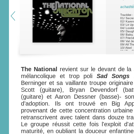
achat/t
Tracklist :
01/ Secre
02/ Karen
03/ Lit Up
04/ Looki
05/ Daugh
06/ Baby,
07/ Frien
08/ Val Je
09/ All T
10/ Abel
11/ The G
12/ City M
13/ Mr No
The National
revient sur le devant de l
mélancolique et trop poli
Sad Songs f
Berninger et sa vaillante troupe originaire
Scott (guitare), Bryan Devendorf (bat
(guitare) et Aaron Dessner (basse)- so
d’adoption. Ils ont trouvé en Big Apple
provenant de cette concentration urbaine 
retranscrivent avec talent dans douze tra
Le groupe réussit cette fois l'exploit d'a
maturité, en oubliant la douceur enfantine