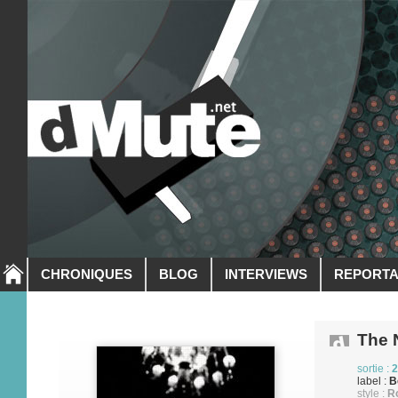
CHRONIQUES
BLOG
INTERVIEWS
REPORT
The 
sortie :
2
label :
B
style :
R