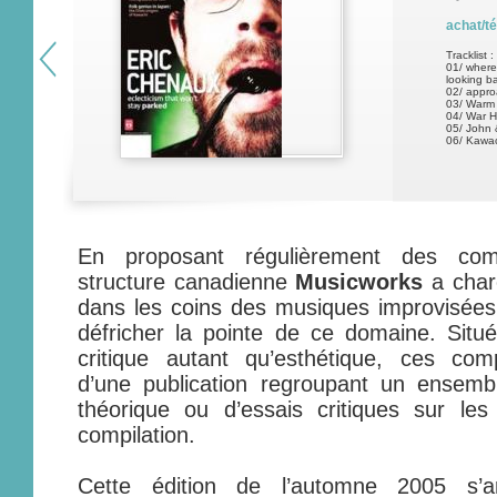
achat/t
Tracklist :
01/ where
looking b
02/ appro
03/ Warm 
04/ War H
05/ John 
06/ Kawac
En proposant régulièrement des compi
structure canadienne
Musicworks
a char
dans les coins des musiques improvisées 
défricher la pointe de ce domaine. Situ
critique autant qu’esthétique, ces com
d’une publication regroupant un ensemb
théorique ou d’essais critiques sur les
compilation.
Cette édition de l’automne 2005 s’ar