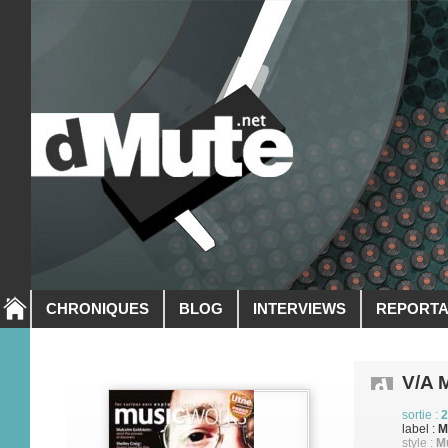
CHRONIQUES
BLOG
INTERVIEWS
REPORT
V/A 
sortie :
2
label :
M
style :
M