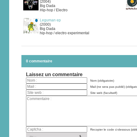
(2004)
Big Dada
Hip-hop / Electro
Leguman ep
(2000)
Big Dada
hip-hop / electro experimental
0 commentaire
Laissez un commentaire
Nom (obligatoire)
Mail (ne sera pas publié) (obligato
Site web (facultatif)
Recopier le code ci-dessous (obli