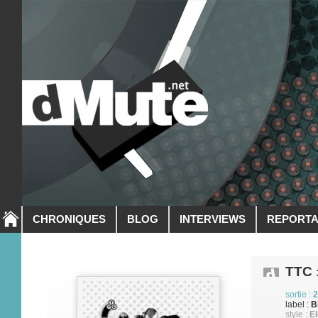
CHRONIQUES
BLOG
INTERVIEWS
REPORT
TTC
:
sortie :
2
label :
B
style :
El