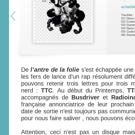
achat/t
Tracklist :
01/ Dans 
02/ Codei
03/ Game
04/ Dans 
05/ Codei
06/ Game 
De
l’antre de la folie
s’est échappée une k
les fers de lance d’un rap résolument diff
pouvons retenir trois lettres pour trois 
nerd :
TTC
. Au début du Printemps,
TT
accompagnés de
Busdriver
et
Radioin
française annonciatrice de leur prochain 
date de sortie n’est toujours pas communi
pour nous faire saliver , nous pouvons éco
Attention, ceci n’est pas un disque mais 