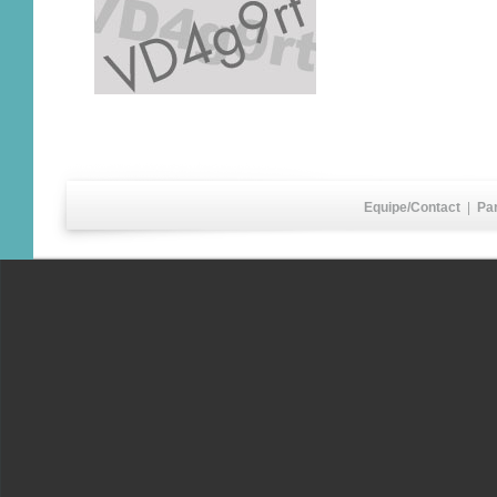
Equipe/Contact
|
Pa