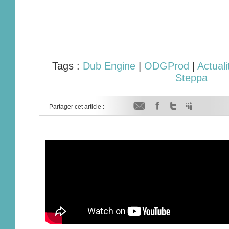
Tags :
Dub Engine
|
ODGProd
|
Actuali
Steppa
Partager cet article :