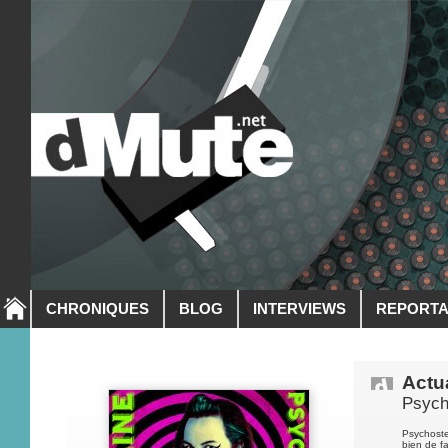
CHRONIQUES
BLOG
INTERVIEWS
REPORT
Actua
Psych
Psychoste
bien de f