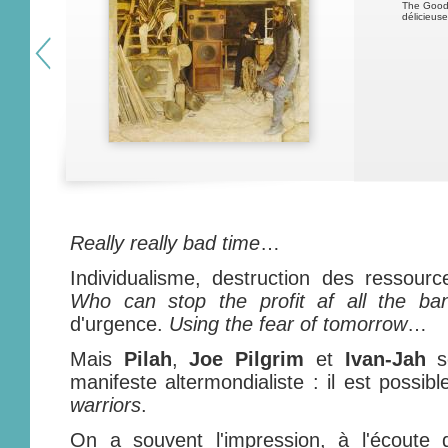
The Good,
délicieus
Really really bad time
…
Individualisme, destruction des ressource
Who can stop the profit af all the ba
d'urgence.
Using the fear of tomorrow
…
Mais
Pilah
,
J
oe Pilgrim
et
Ivan-Jah
so
manifeste altermondialiste : il est possib
warriors
.
On a souvent l'impression, à l'écoute