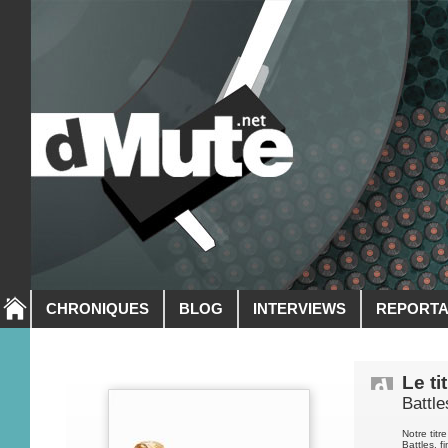
CHRONIQUES
BLOG
INTERVIEWS
REPORT
Le ti
Battl
Notre tit
Battles, f