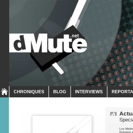
CHRONIQUES
BLOG
INTERVIEWS
REPORT
Actua
Specia
Les Melti
Dubstep e