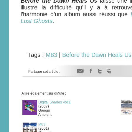
Before the Dawn Heals Us
laisse une i
illustre la difficulté qu'il y a à retrouv
l’harmonie d’un album aussi réussi que
Lost Ghosts
.
Tags :
M83
|
Before the Dawn Heals Us
Partager cet article :
A lire également sur dMute :
Digital Shades Vol.1
(2007)
Gooom
Ambient
M83
(2001)