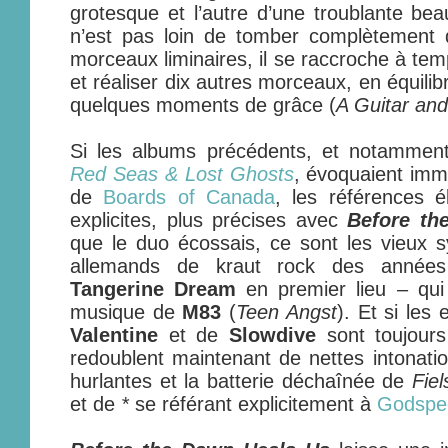
grotesque et l’autre d’une troublante be
n’est pas loin de tomber complètement 
morceaux liminaires, il se raccroche à te
et réaliser dix autres morceaux, en équilib
quelques moments de grâce (
A Guitar and
Si les albums précédents, et notamment
Red Seas & Lost Ghosts
, évoquaient im
de
Boards of Canada
, les références é
explicites, plus précises avec
Before th
que le duo écossais, ce sont les vieux 
allemands de kraut rock des anné
Tangerine Dream
en premier lieu – qui
musique de
M83
(
Teen Angst
). Et si les
Valentine
et de
Slowdive
sont toujours
redoublent maintenant de nettes intonatio
hurlantes et la batterie déchaînée de
Fie
et de
*
se référant explicitement à
Godspee