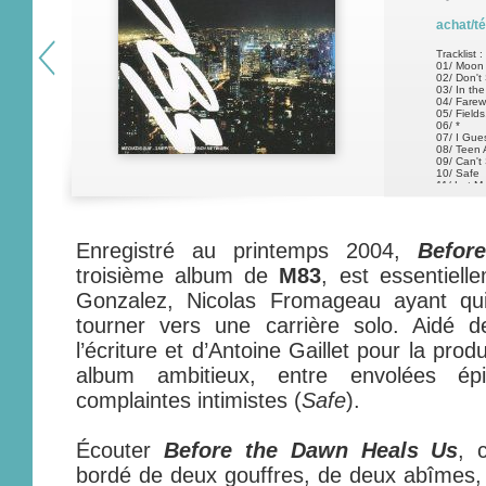
achat/t
Tracklist :
01/ Moon 
02/ Don't
03/ In th
04/ Farew
05/ Field
06/ *
07/ I Gues
08/ Teen 
09/ Can't
10/ Safe
11/ Let M
12/ Car C
Enregistré au printemps 2004,
Befor
troisième album de
M83
, est essentiel
Gonzalez, Nicolas Fromageau ayant qui
tourner vers une carrière solo. Aidé 
l’écriture et d’Antoine Gaillet pour la produ
album ambitieux, entre envolées ép
complaintes intimistes (
Safe
).
Écouter
Before the Dawn Heals Us
, 
bordé de deux gouffres, de deux abîmes, 