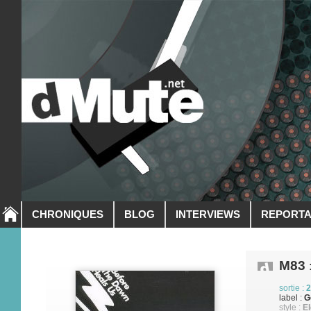
CHRONIQUES
BLOG
INTERVIEWS
REPORT
M83
sortie :
2
label :
G
style :
El