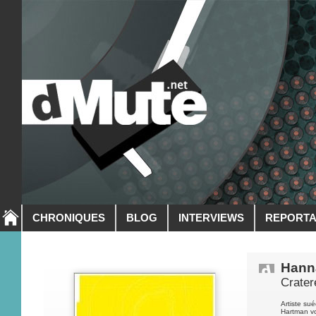
CHRONIQUES
BLOG
INTERVIEWS
REPORT
Hann
Crater
Artiste su
Hartman vo