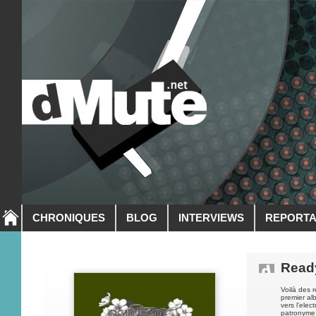
CHRONIQUES
BLOG
INTERVIEWS
REPORT
Read
Voilà des r
premier al
vers l’ele
patronyme 