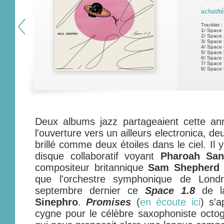
achat/t
Tracklist :
1/ Space 
2/ Space 
3/ Space 
4/ Space 
5/ Space 
6/ Space 
7/ Space 
8/ Space 
Deux albums jazz partageaient cette an
l'ouverture vers un ailleurs electronica, 
brillé comme deux étoiles dans le ciel. Il
disque collaboratif voyant
Pharoah San
compositeur britannique
Sam Shepherd
que l'orchestre symphonique de Lond
septembre dernier ce
Space 1.8
de l
Sinephro
.
Promises
(
en écoute ici
) s'
cygne pour le célèbre saxophoniste octo