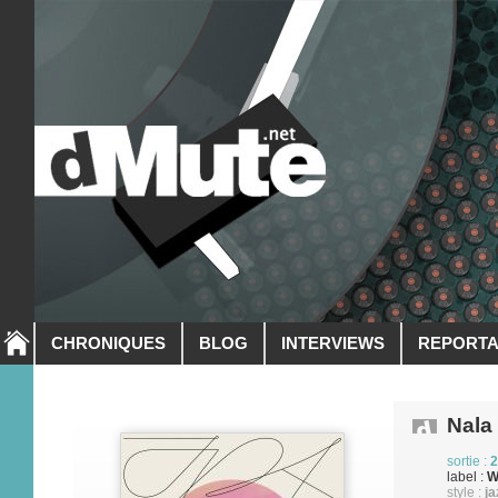
CHRONIQUES
BLOG
INTERVIEWS
REPORT
Nala
sortie :
2
label :
W
style :
ja