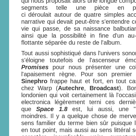
qui nous proposait alors une longue compos
segments telle une pièce en plu
ci déroulait autour de quatre simples a
narrative qui devait peut-être s'entendre
vie qui passe, de sa naissance balbutia
ainsi que la possibilité in fine d'un a
flottante séparée du reste de l'album.
Tout aussi sophistiqué dans l'univers sonor
s'éloigne toutefois de l'ascenseur ém
Promises
pour nous présenter une col
l'apaisement règne. Pour son premier 
Sinephro
frappe haut et fort, en tout c
chez Warp (
Autechre
,
Broadcast
). Bo
londonien qui voit certainement là l'occa
electronica légèrement terni ces derniè
que
Space 1.8
est, lui aussi, une 
moindres. Il y a quelque chose de merve
sens familier du terme bien sûr puisque l
en tout point, mais aussi au sens littéral s