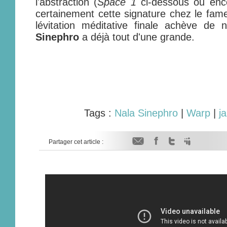
l'abstraction (
Space 1
ci-dessous ou en
certainement cette signature chez le fam
lévitation méditative finale achève de
Sinephro
a déjà tout d'une grande.
Tags :
Nala Sinephro
|
Warp
|
j
Partager cet article :