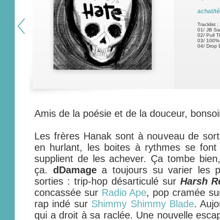
achat/t
Tracklist :
01/ JB S
02/ Pull 
03/ 100%
04/ Drop 
Amis de la poésie et de la douceur, bonsoir
Les frères Hanak sont à nouveau de sorti
en hurlant, les boites à rythmes se font 
supplient de les achever. Ça tombe bie
ça.
dDamage
a toujours su varier les p
sorties : trip-hop désarticulé sur
Harsh Re
concassée sur
Radio Ape
, pop cramée su
rap indé sur
Shimmy Shimmy Blade
. Aujo
qui a droit à sa raclée. Une nouvelle esc