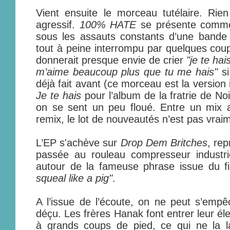
Vient ensuite le morceau tutélaire. Rien 
agressif.
100% HATE
se présente comme
sous les assauts constants d’une bande d
tout à peine interrompu par quelques cou
donnerait presque envie de crier
"je te hai
m’aime beaucoup plus que tu me hais"
s
déjà fait avant (ce morceau est la version
Je te hais
pour l’album de la fratrie de No
on se sent un peu floué. Entre un mix al
remix, le lot de nouveautés n’est pas vra
L’EP s'achève sur
Drop Dem Britches
, re
passée au rouleau compresseur industrie
autour de la fameuse phrase issue du f
squeal like a pig"
.
A l’issue de l’écoute, on ne peut s’empêc
déçu. Les frères Hanak font entrer leur él
à grands coups de pied, ce qui ne la 