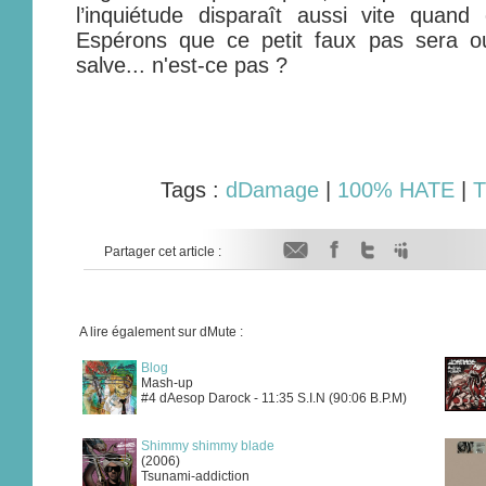
l’inquiétude disparaît aussi vite quand
Espérons que ce petit faux pas sera ou
salve... n'est-ce pas ?
Tags :
dDamage
|
100% HATE
|
T
Partager cet article :
A lire également sur dMute :
Blog
Mash-up
#4 dAesop Darock - 11:35 S.I.N (90:06 B.P.M)
Shimmy shimmy blade
(2006)
Tsunami-addiction