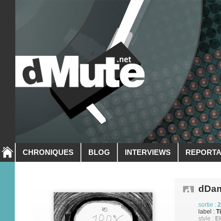
CHRONIQUES
BLOG
INTERVIEWS
REPORT
dDa
sortie :
2
label :
T
style :
El