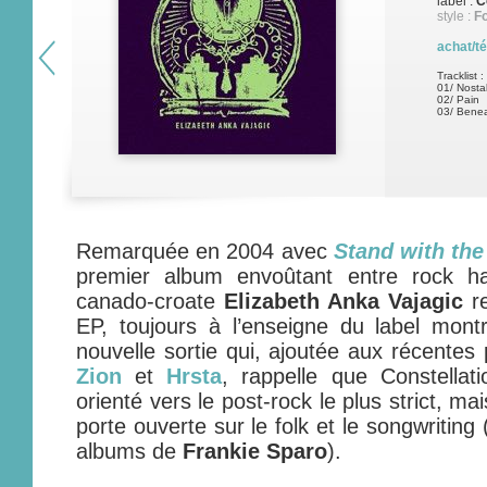
label :
C
style :
Fo
achat/t
Tracklist :
01/ Nosta
02/ Pain
03/ Benea
Remarquée en 2004 avec
Stand with the 
premier album envoûtant entre rock ha
canado-croate
Elizabeth Anka Vajagic
re
EP, toujours à l’enseigne du label montr
nouvelle sortie qui, ajoutée aux récentes
Zion
et
Hrsta
, rappelle que Constellat
orienté vers le post-rock le plus strict, m
porte ouverte sur le folk et le songwritin
albums de
Frankie Sparo
).