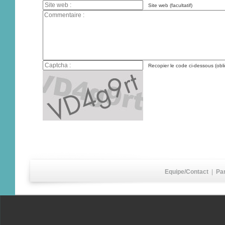
Site web (facultatif)
Recopier le code ci-dessous (obli
Equipe/Contact
|
Pa