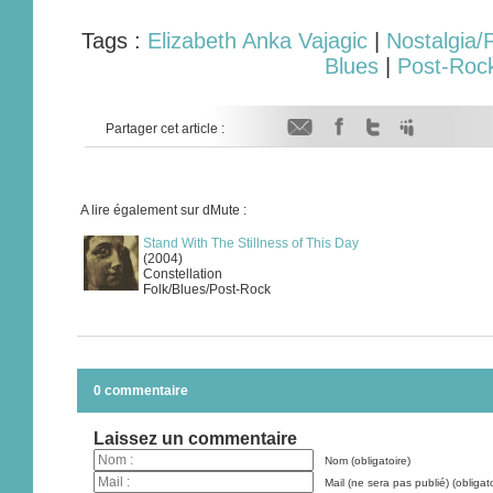
Tags :
Elizabeth Anka Vajagic
|
Nostalgia/
Blues
|
Post-Roc
Partager cet article :
A lire également sur dMute :
Stand With The Stillness of This Day
(2004)
Constellation
Folk/Blues/Post-Rock
0 commentaire
Laissez un commentaire
Nom (obligatoire)
Mail (ne sera pas publié) (obligato