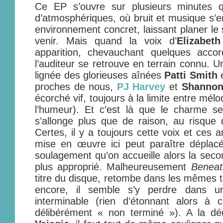
Ce EP s’ouvre sur plusieurs minutes que
d’atmosphériques, où bruit et musique s’e
environnement concret, laissant planer le
venir. Mais quand la voix d’
Elizabet
apparition, chevauchant quelques accord
l’auditeur se retrouve en terrain connu. U
lignée des glorieuses aînées
Patti Smith
proches de nous,
PJ Harvey
et
Shannon
écorché vif, toujours à la limite entre mélod
l’humeur). Et c’est là que le charme se
s’allonge plus que de raison, au risque d
Certes, il y a toujours cette voix et ces a
mise en œuvre ici peut paraître déplacé
soulagement qu’on accueille alors la seco
plus approprié. Malheureusement
Beneat
titre du disque, retombe dans les mêmes 
encore, il semble s’y perdre dans un
interminable (rien d’étonnant alors à
délibérément « non terminé »). A la dé