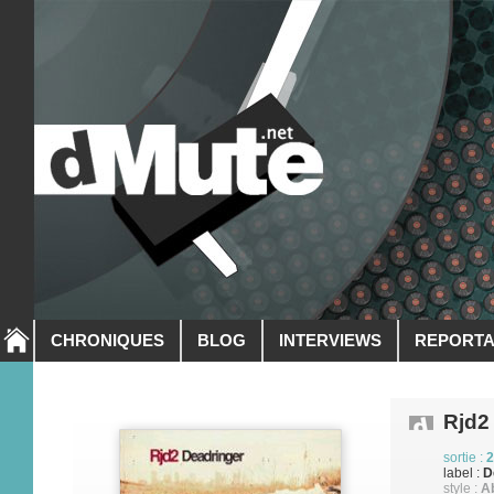
CHRONIQUES
BLOG
INTERVIEWS
REPORT
Rjd2
sortie :
2
label :
D
style :
Ab