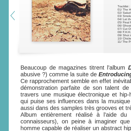
Tracklist :
01/ The H
02/ Salud
03/ Smoke
04/ Let t
05/ Final 
06/ Ghost
07/ Cut O
08/ F.H.H.
09/ Shot 
10/ Chick
11/ The P
Beaucoup de magazines titrent l’album
abusive ?) comme la suite de
Entroducin
Ce rapprochement semble en effet inévita
démonstration parfaite de son talent de
travers une musique électronique et hip-h
qui puise ses influences dans la musiqu
aussi dans des samples très grooves et trè
Album entièrement réalisé à l’aide d
connaisseurs), on peine à imaginer qu
homme capable de réaliser un abstract hip-