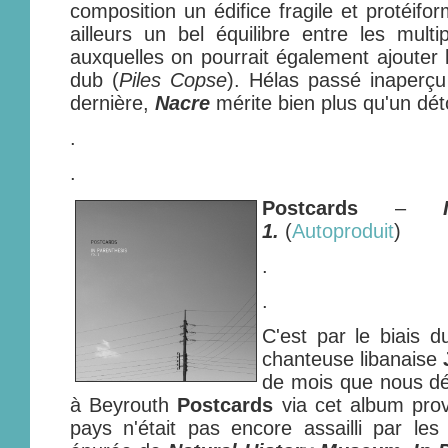
composition un édifice fragile et protéifo
ailleurs un bel équilibre entre les multi
auxquelles on pourrait également ajouter l
dub (
Piles Copse
). Hélas passé inaperçu 
dernière,
Nacre
mérite bien plus qu'un dét
.
.
Postcards
–
1.
(
Autoproduit
)
.
.
C'est par le biais 
chanteuse libanaise
de mois que nous dé
à Beyrouth
Postcards
via cet album pro
pays n'était pas encore assailli par le