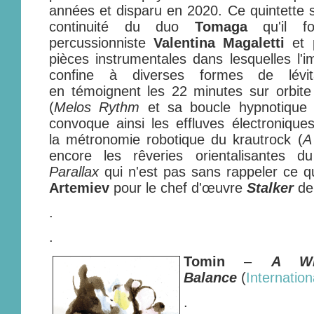
années et disparu en 2020. Ce quintette s'
continuité du duo
Tomaga
qu'il for
percussionniste
Valentina Magaletti
et 
pièces instrumentales dans lesquelles l'i
confine à diverses formes de lévi
en témoignent les 22 minutes sur orbite
(
Melos Rythm
et sa boucle hypnotique
convoque ainsi les effluves électroniqu
la métronomie robotique du krautrock (
A
encore les rêveries orientalisantes d
Parallax
qui n'est pas sans rappeler ce q
Artemiev
pour le chef d'œuvre
Stalker
d
.
.
Tomin
–
A Wi
Balance
(
Internatio
.