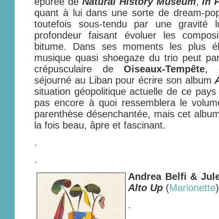
épurée de
Natural History Museum
,
In P
quant à lui dans une sorte de dream-po
toutefois sous-tendu par une gravité 
profondeur faisant évoluer les composit
bitume. Dans ses moments les plus élect
musique quasi shoegaze du trio peut par
crépusculaire de
Oiseaux-Tempête
, 
séjourné au Liban pour écrire son album
situation géopolitique actuelle de ce pay
pas encore à quoi ressemblera le volume
parenthèse désenchantée, mais cet album 
la fois beau, âpre et fascinant.
.
.
Andrea Belfi & Jul
Alto Up
(
Marionette
)
.