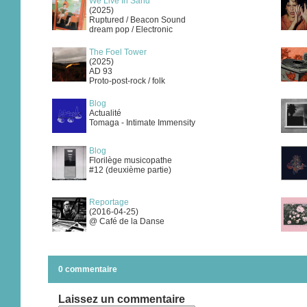
We Live In Sand
(2025)
Ruptured / Beacon Sound
dream pop / Electronic
The Foel Tower
(2025)
AD 93
Proto-post-rock / folk
Blog
Actualité
Tomaga - Intimate Immensity
Blog
Florilège musicopathe
#12 (deuxième partie)
Reportage
(2016-04-25)
@ Café de la Danse
0 commentaire
Laissez un commentaire