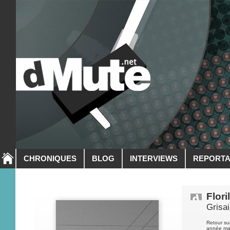
CHRONIQUES
BLOG
INTERVIEWS
REPORT
Flor
Grisai
Retour su
année mai