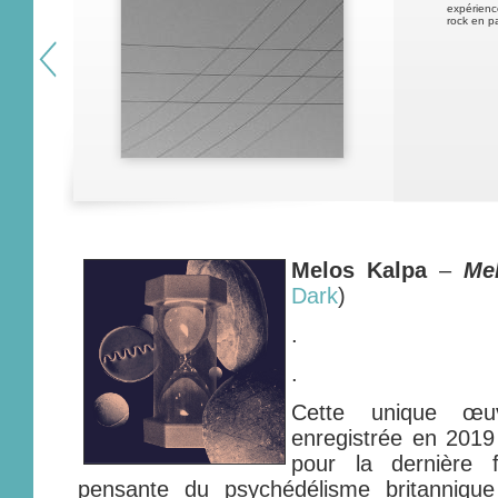
expérienc
rock en pa
Melos Kalpa
–
Me
Dark
)
.
.
Cette unique œu
enregistrée en 2019 
pour la dernière 
pensante du psychédélisme britannique