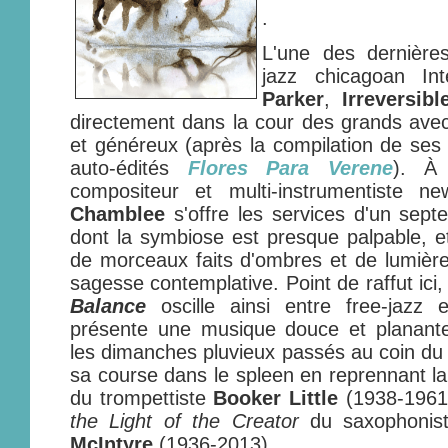
.
L'une des dernière
jazz chicagoan Int
Parker
,
Irreversib
directement dans la cour des grands ave
et généreux (après la compilation de ses
auto-édités
Flores Para Verene
). À
compositeur et multi-instrumentiste n
Chamblee
s'offre les services d'un sept
dont la symbiose est presque palpable, et
de morceaux faits d'ombres et de lumière
sagesse contemplative. Point de raffut ici
Balance
oscille ainsi entre free-jazz e
présente une musique douce et planant
les dimanches pluvieux passés au coin du 
sa course dans le spleen en reprennant l
du trompettiste
Booker Little
(1938-1961)
the Light of the Creator
du saxophoni
McIntyre
(1936-2013).