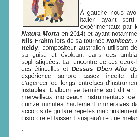
.
À gauche nous avo
italien ayant sort
expérimentaux par l
Natura Morta
en 2014) et ayant notamment
Nils Frahm
lors de sa tournée
Nonkeen
.
Reidy
, compositeur australien utilisant 
sa guise et évoluant dans des ambian
sophistiquées. La rencontre de ces deux-l
des étincelles et
Dessus Oben Alto U
expérience sonore assez inédite 
d'agencer de longs entrelacs d'instruments
instables. L'album se termine soit dit en
merveilleux morceaux instrumentaux d
quinze minutes hautement immersives da
accords de guitare répétés machinalemen
distordre et laisser transparaître une méla
.