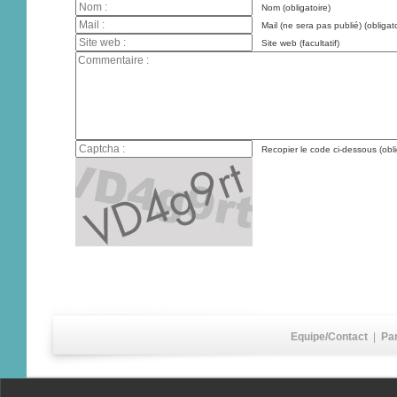
Nom (obligatoire)
Mail (ne sera pas publié) (obligato
Site web (facultatif)
Recopier le code ci-dessous (obli
Equipe/Contact
|
Pa