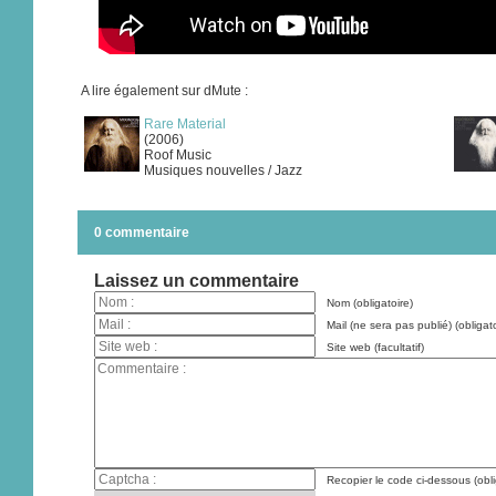
A lire également sur dMute :
Rare Material
(2006)
Roof Music
Musiques nouvelles / Jazz
0 commentaire
Laissez un commentaire
Nom (obligatoire)
Mail (ne sera pas publié) (obligato
Site web (facultatif)
Recopier le code ci-dessous (obli