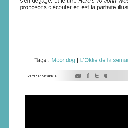
s'en dégage, et le titre
Here's To John Wes
proposons d'écouter en est la parfaite illus
Tags :
Moondog
|
L'Oldie de la sema
Partager cet article :