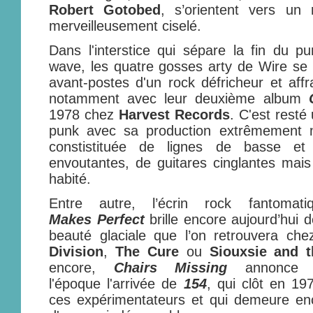
Robert Gotobed
, s’orientent vers un 
merveilleusement ciselé.
Dans l'interstice qui sépare la fin du p
wave, les quatre gosses arty de Wire se 
avant-postes d'un rock défricheur et aff
notamment avec leur deuxième album
1978 chez
Harvest Records
. C'est resté
punk avec sa production extrêmement m
constistituée de lignes de basse et
envoutantes, de guitares cinglantes mai
habité.
Entre autre, l’écrin rock fantoma
Makes Perfect
brille encore aujourd’hui d
beauté glaciale que l’on retrouvera ch
Division
,
The Cure
ou
Siouxsie and 
encore,
Chairs Missing
annonce 
l'époque l'arrivée de
154
, qui clôt en 19
ces expérimentateurs et qui demeure enc