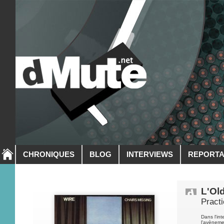
CHRONIQUES
BLOG
INTERVIEWS
REPORT
L'Ol
Pract
Dans l'int
l'avèneme