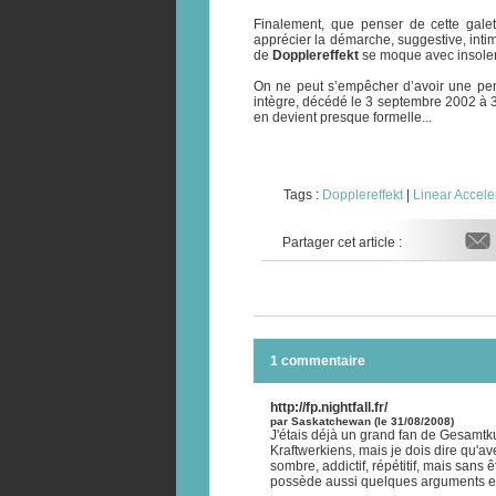
Finalement, que penser de cette galet
apprécier la démarche, suggestive, intimi
de
Dopplereffekt
se moque avec insolenc
On ne peut s’empêcher d’avoir une pe
intègre, décédé le 3 septembre 2002 à 
en devient presque formelle...
Tags :
Dopplereffekt
|
Linear Accele
Partager cet article :
1 commentaire
http://fp.nightfall.fr/
par Saskatchewan (le 31/08/2008)
J'étais déjà un grand fan de Gesamtku
Kraftwerkiens, mais je dois dire qu'av
sombre, addictif, répétitif, mais sans
possède aussi quelques arguments en