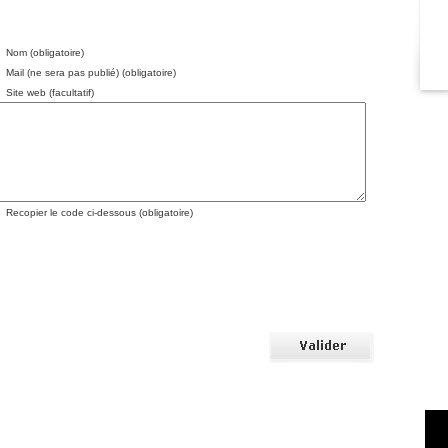
Nom (obligatoire)
Mail (ne sera pas publié) (obligatoire)
Site web (facultatif)
Recopier le code ci-dessous (obligatoire)