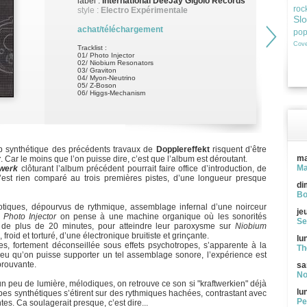
label :
International DeeJay Gigolo Records
roc
style :
Electro Expérimentale
Sl
achat/téléchargement
po
Cove
Tracklist :
01/ Photo Injector
02/ Niobium Resonators
03/ Graviton
04/ Myon-Neutrino
05/ Z-Boson
06/ Higgs-Mechanism
pop synthétique des précédents travaux de
Dopplereffekt
risquent d’être
ma
r
. Car le moins que l’on puisse dire, c’est que l’album est déroutant.
Ma
werk
clôturant l’album précédent pourrait faire office d’introduction, de
’est rien comparé au trois premières pistes, d’une longueur presque
di
Bo
tiques, dépourvus de rythmique, assemblage infernal d’une noirceur
je
e
Photo Injector
on pense à une machine organique où les sonorités
Se
 de plus de 20 minutes, pour atteindre leur paroxysme sur
Niobium
, froid et torturé, d’une électronique bruitiste et grinçante.
lu
es, fortement déconseillée sous effets psychotropes, s’apparente à la
Th
 peu qu’on puisse supporter un tel assemblage sonore, l’expérience est
prouvante.
sa
No
 peu de lumière, mélodiques, on retrouve ce son si "kraftwerkien" déjà
lu
pes synthétiques s’étirent sur des rythmiques hachées, contrastant avec
Pe
s. Ca soulagerait presque, c’est dire...