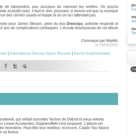
je
te de laborantins, peu soucieux de caresser les oreilles. On pourra
Co
ste et plutôt osée, il faut le dire, prouvant, si besoin est que la musique
e des clichés usuels et frappe là où on ne l’attendait pas.
me
Am
nsée pour James Stinson, pilier du duo
Drexciya
, activiste respecté et
32 ans de complications cardiaques. L’écoute douloureuse de cet album
ma
Th
Chroniqué par WakMc
le 28/08/2003
rator
|
International DeeJay Gigolo Records
|
Electro Expérimentale
ne
nstwerk, qui mêlait sonorités Techno de Détroit et vieux relents
ec Linear Accelerator, Dopplereffekt s'est surpassé. L'album est
 être monotone. Peut-être leur meilleur, et encore, Calabi Yau-Space
 sa faveur.