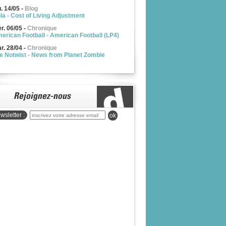
u. 14/05
-
Blog
la - Cost of Living Adjustment
r. 06/05
-
Chronique
erican Football - American Football (LP4)
r. 28/04
-
Chronique
e Notwist - News from Planet Zombie
wsletter :
ok