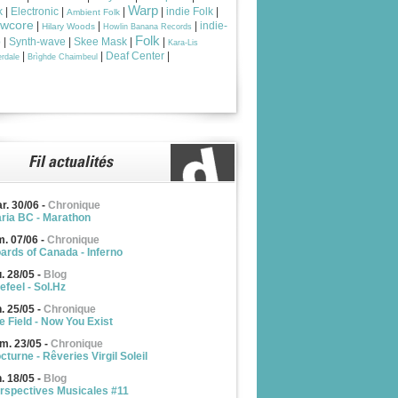
Warp
k
|
Electronic
|
|
|
indie Folk
|
Ambient Folk
owcore
|
|
|
indie-
Hilary Woods
Howlin Banana Records
Folk
p
|
Synth-wave
|
Skee Mask
|
|
Kara-Lis
|
|
Deaf Center
|
rdale
Brìghde Chaimbeul
r. 30/06
-
Chronique
ria BC - Marathon
m. 07/06
-
Chronique
ards of Canada - Inferno
u. 28/05
-
Blog
efeel - Sol.Hz
n. 25/05
-
Chronique
e Field - Now You Exist
m. 23/05
-
Chronique
cturne - Rêveries Virgil Soleil
n. 18/05
-
Blog
rspectives Musicales #11