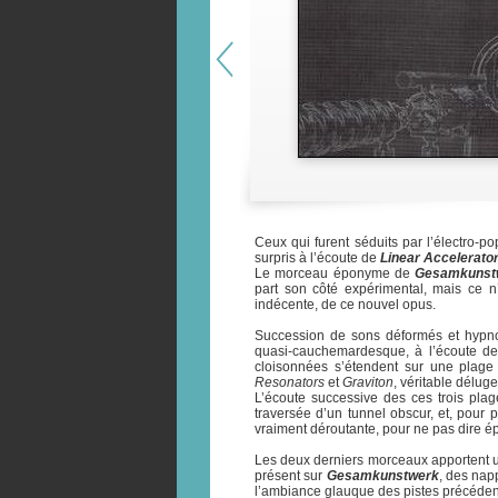
Ceux qui furent séduits par l’électro-
surpris à l’écoute de
Linear Accelerato
Le morceau éponyme de
Gesamkunst
part son côté expérimental, mais ce n
indécente, de ce nouvel opus.
Succession de sons déformés et hypno
quasi-cauchemardesque, à l’écoute d
cloisonnées s’étendent sur une plage
Resonators
et
Graviton
, véritable déluge
L’écoute successive des ces trois plag
traversée d’un tunnel obscur, et, pour
vraiment déroutante, pour ne pas dire é
Les deux derniers morceaux apportent un
présent sur
Gesamkunstwerk
, des nap
l’ambiance glauque des pistes précédente