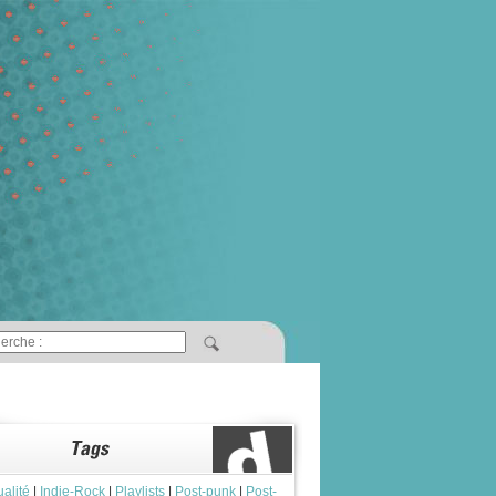
ualité
|
Indie-Rock
|
Playlists
|
Post-punk
|
Post-