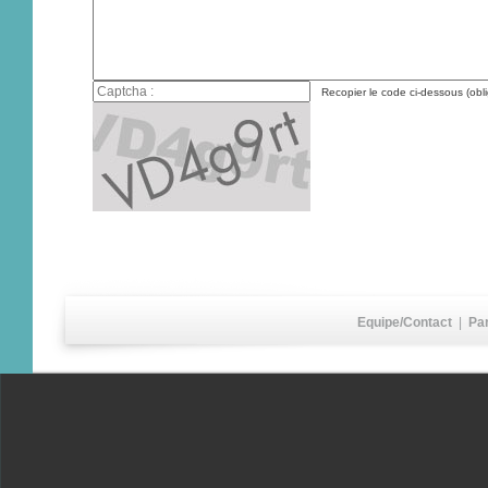
Recopier le code ci-dessous (obli
Equipe/Contact
|
Pa