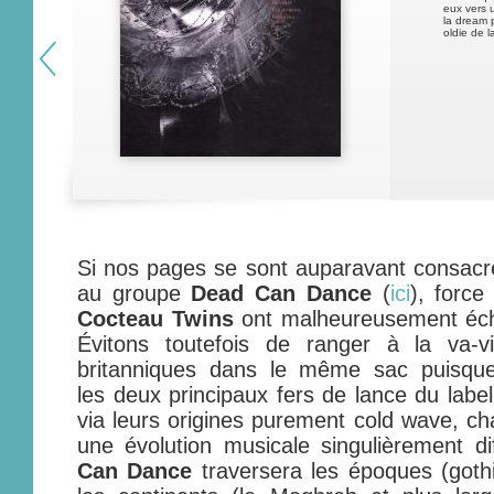
eux vers 
la dream 
oldie de l
Si nos pages se sont auparavant consacr
au groupe
Dead Can Dance
(
ici
), force
Cocteau Twins
ont malheureusement écha
Évitons toutefois de ranger à la va-v
britanniques dans le même sac puisque
les deux principaux fers de lance du labe
via leurs origines purement cold wave, ch
une évolution musicale singulièrement d
Can Dance
traversera les époques (goth