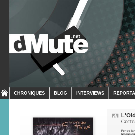
CHRONIQUES
BLOG
INTERVIEWS
REPORT
L'Ol
Cocte
Fer de la
britanniq