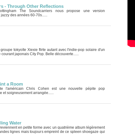
s - Through Other Reflections
ottingham The Soundcarriers nous propose une version
 jazzy des années 60-70s......
roupe tokyoïte Xiexie flirte autant avec l'indie-pop solaire d'un
 courant japonais City Pop. Belle découverte......
aint a Room
e l'américain Chris Cohen est une nouvelle pépite pop
e et soigneusement arrangée......
iling Water
 reviennent en petite forme avec un quatrième album légèrement
andes lignes mais toujours empreint de ce spleen shoegaze qui