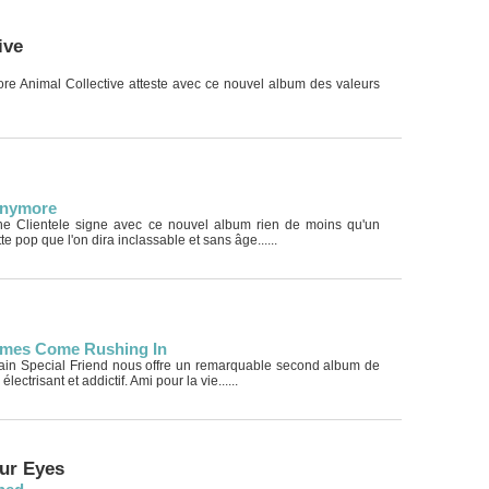
ive
ore Animal Collective atteste avec ce nouvel album des valeurs
Anymore
The Clientele signe avec ce nouvel album rien de moins qu'un
e pop que l'on dira inclassable et sans âge......
lames Come Rushing In
ain Special Friend nous offre un remarquable second album de
électrisant et addictif. Ami pour la vie......
ur Eyes