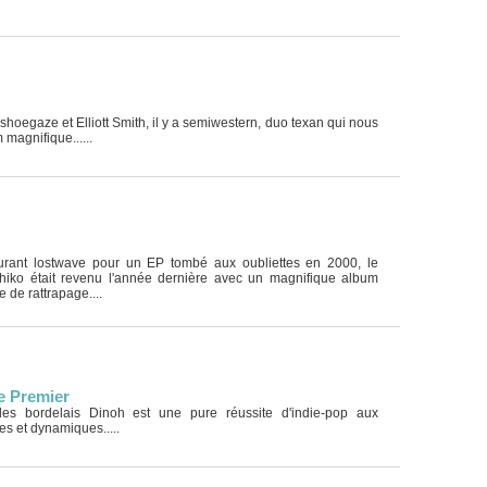
shoegaze et Elliott Smith, il y a semiwestern, duo texan qui nous
 magnifique......
ourant lostwave pour un EP tombé aux oubliettes en 2000, le
hiko était revenu l'année dernière avec un magnifique album
 de rattrapage....
e Premier
es bordelais Dinoh est une pure réussite d'indie-pop aux
s et dynamiques.....