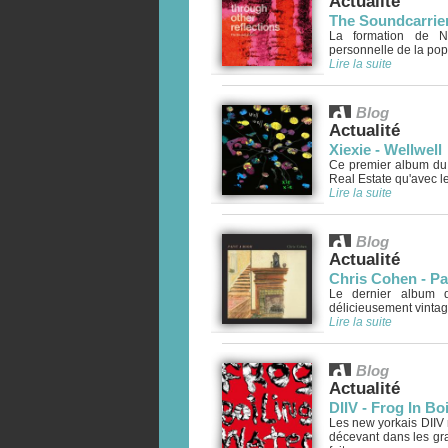
Actualité
The Soundcarrier
La formation de N
personnelle de la pop
Lire la suite
Blog
Actualité
Xiexie - Wellwell
Ce premier album du g
Real Estate qu'avec le
Lire la suite
Blog
Actualité
Chris Cohen - P
Le dernier album d
délicieusement vintag
Lire la suite
Blog
Actualité
DIIV - Frog In Bo
Les new yorkais DIIV
décevant dans les gr