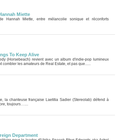
Hannah Miette
e Hannah Miette, entre mélancolie sonique et réconforts
ngs To Keep Alive
edy (Horsebeach) revient avec un album d'indie-pop lumineux
 combler les amateurs de Real Estate, et pas que......
e, la chanteuse française Laetitia Sadier (Stereolab) défend à
re, toujours…....
oreign Department