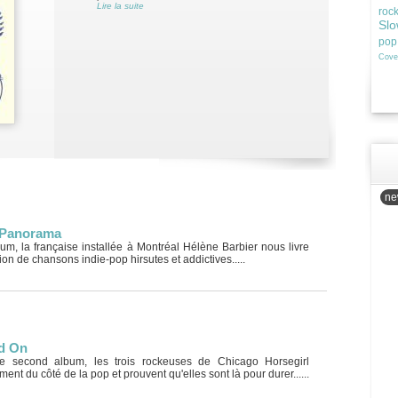
Lire la suite
roc
Slo
pop
Cove
new
- Panorama
um, la française installée à Montréal Hélène Barbier nous livre
ion de chansons indie-pop hirsutes et addictives.....
d On
e second album, les trois rockeuses de Chicago Horsegirl
ent du côté de la pop et prouvent qu'elles sont là pour durer......