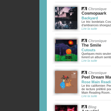
Chronique
Cosmopaark
Backyard
Le trio bordelais C
d'ambiances shoegaze.
Lire la suite
Chronique
The Smile
Cutouts
Quelques mois seulem
livrent un album sembl
Lire la suite
Chronique
Peel Dream Ma
Rose Main Read
Le trio californien 
de lecture préféré p
Main Reading Room..
Lire la suite
Blog