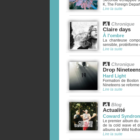
Seconde échappée sol
K, The Foreign Departm
Lire la suite
Chronique
Claire days
À l'ombre
La chanteuse compos
sensible, protéiforme e
Lire la suite
Chronique
Drop Nineteen
Hard Light
Formation de Boston
Nineteens se reforme t
Lire la suite
Blog
Actualité
Coward Syndrom
Le premier album du 
de la cold wave et d
albums de Wild Nothing
Lire la suite