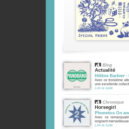
Blog
Actualité
Hélène Barbier 
Avec ce troisième alb
une excellente collect
Lire la suite
Chronique
Horsegirl
Phonetics On an
Avec ce remarquabl
lorgnent merveilleusem
Lire la suite