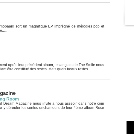
osmopaark sort un magnifique EP imprégné de mélodies pop et
....
ent après leur précédent album, les anglais de The Smile nous
ant être constitué des restes. Mais quels beaux restes......
gazine
ing Room
Peel Dream Magazine nous invite à nous asseoir dans notre coin
our y dérouler les contes enchanteurs de leur 4ème album Rose
..