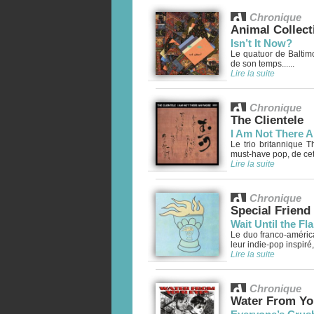
Chronique
Animal Collect
Isn’t It Now?
Le quatuor de Baltim
de son temps......
Lire la suite
Chronique
The Clientele
I Am Not There 
Le trio britannique 
must-have pop, de cett
Lire la suite
Chronique
Special Friend
Wait Until the F
Le duo franco-améric
leur indie-pop inspiré, 
Lire la suite
Chronique
Water From Yo