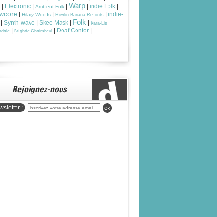
Warp
k
|
Electronic
|
|
|
indie Folk
|
Ambient Folk
wcore
|
|
|
indie-
Hilary Woods
Howlin Banana Records
Folk
|
Synth-wave
|
Skee Mask
|
|
Kara-Lis
|
|
Deaf Center
|
rdale
Brìghde Chaimbeul
sletter :
ok