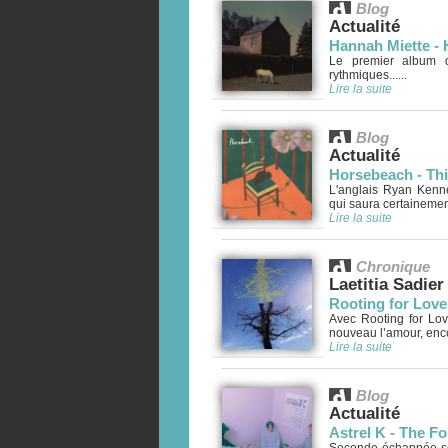
Blog
Actualité
Hannah Miette - 
Le premier album d
rythmiques......
Lire la suite
Blog
Actualité
Horsebeach - Thi
L'anglais Ryan Kenn
qui saura certainement
Lire la suite
Chronique
Laetitia Sadier
Rooting for Love
Avec Rooting for Lov
nouveau l’amour, enco
Lire la suite
Blog
Actualité
Astrel K - The F