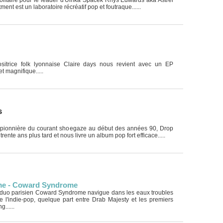
itaire pour le leader d'Ulrika Spacek Rhys Edwards aka Astrel
ent est un laboratoire récréatif pop et foutraque......
itrice folk lyonnaise Claire days nous revient avec un EP
t magnifique.....
s
 pionnière du courant shoegaze au début des années 90, Drop
rente ans plus tard et nous livre un album pop fort efficace.....
e - Coward Syndrome
duo parisien Coward Syndrome navigue dans les eaux troubles
e l'indie-pop, quelque part entre Drab Majesty et les premiers
......