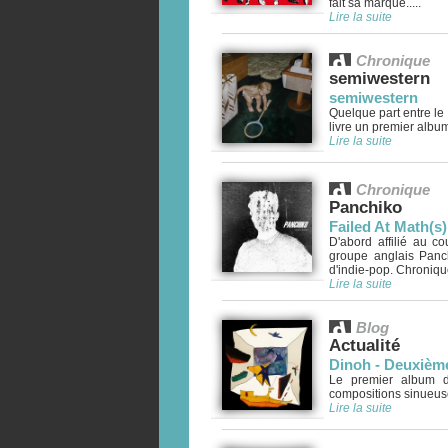
fait sa marque.....
Lire la suite
Chronique
semiwestern
semiwestern
Quelque part entre le 
livre un premier album
Lire la suite
Chronique
Panchiko
Failed At Math(s)
D'abord affilié au c
groupe anglais Panc
d'indie-pop. Chronique
Lire la suite
Blog
Actualité
Dinoh - Deuxièm
Le premier album d
compositions sinueuse
Lire la suite