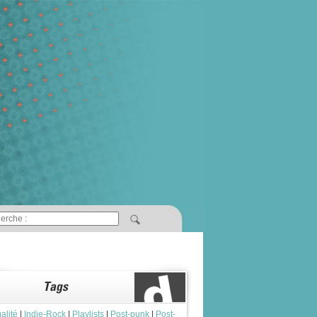
alité
|
Indie-Rock
|
Playlists
|
Post-punk
|
Post-