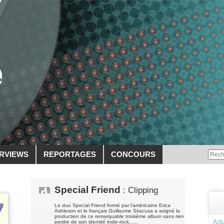
ERVIEWS
REPORTAGES
CONCOURS
Special Friend
: Clipping
Le duo Special Friend formé par l'américaine Erica
Ashleson et le français Guillaume Siracusa a soigné la
production de ce remarquable troisième album sans rien
Actu
perdre de son identité indie-rock......