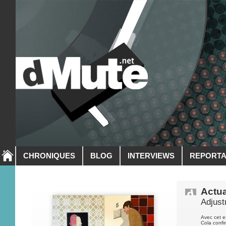
CHRONIQUES
BLOG
INTERVIEWS
REPORT
Actua
Adjus
Avec cet ex
Cola confi