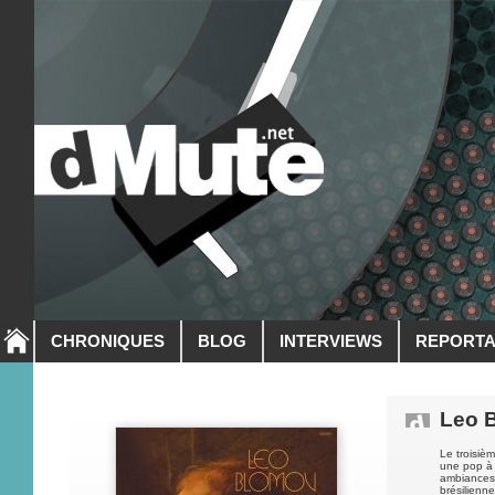
CHRONIQUES
BLOG
INTERVIEWS
REPORT
Leo 
Le troisi
une pop à 
ambiances
brésilienne.