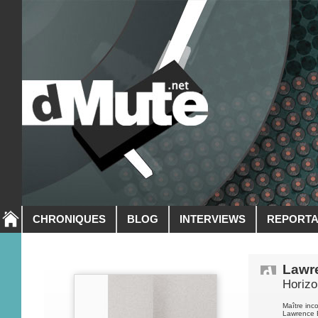
CHRONIQUES
BLOG
INTERVIEWS
REPORT
Lawr
Horizo
Maître inc
Lawrence E