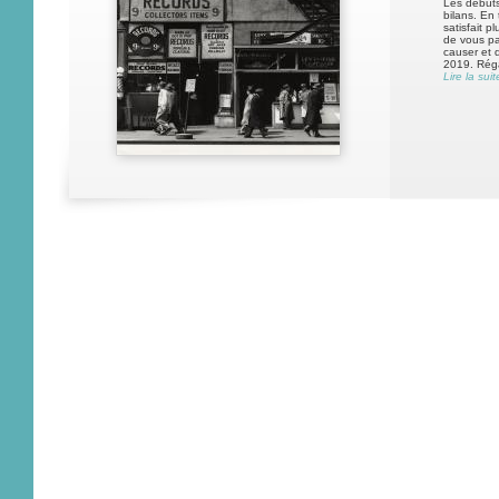
Les début
bilans. En
satisfait p
de vous pa
causer et 
2019. Réga
Lire la suit