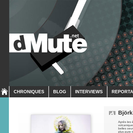
CHRONIQUES
BLOG
INTERVIEWS
REPORT
Björk
Après les 
volcanique
belles oeu
plus pure t