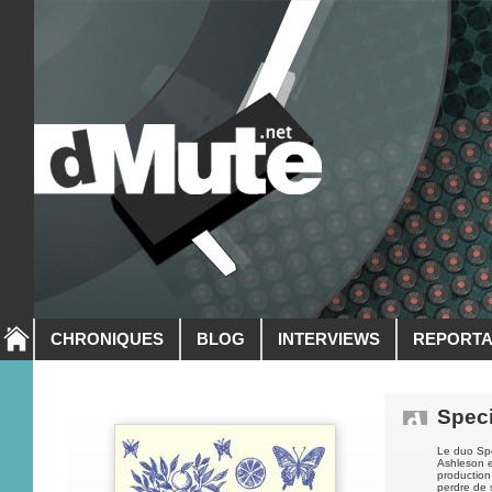
CHRONIQUES
BLOG
INTERVIEWS
REPORT
Speci
Le duo Spe
Ashleson e
production
perdre de s