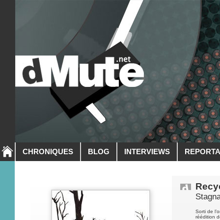
CHRONIQUES
BLOG
INTERVIEWS
REPORT
Recy
Stagn
Sorti de l
réédition 