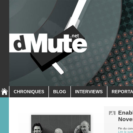
CHRONIQUES
BLOG
INTERVIEWS
REPORT
Enabl
Nove
Fin du con
Lire la suit