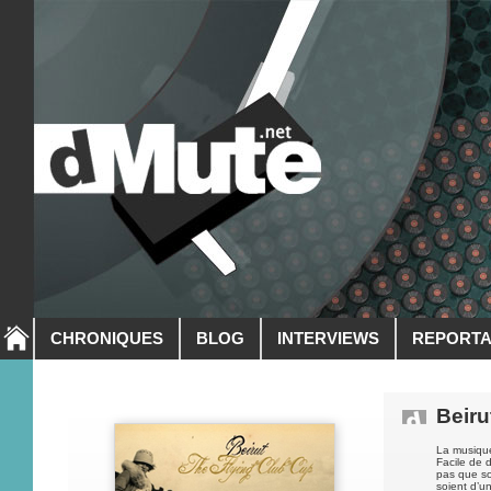
CHRONIQUES
BLOG
INTERVIEWS
REPORT
Beiru
La musique
Facile de 
pas que so
soient d’u