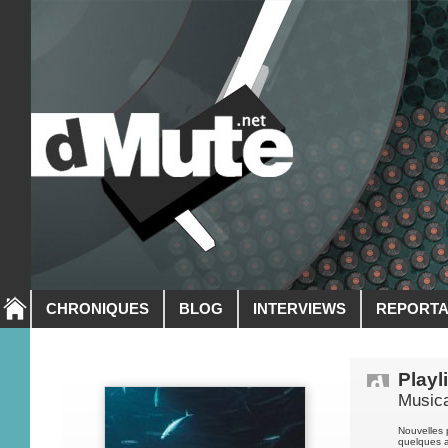
CHRONIQUES
BLOG
INTERVIEWS
REPORT
Playl
Musica
Nouvelles 
quelques 