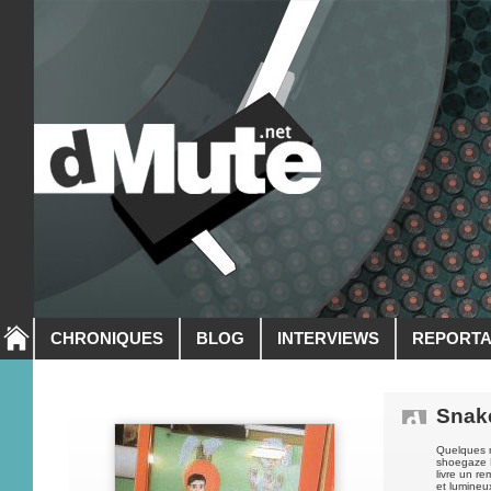
CHRONIQUES
BLOG
INTERVIEWS
REPORT
Snak
Quelques m
shoegaze P
livre un r
et lumineux