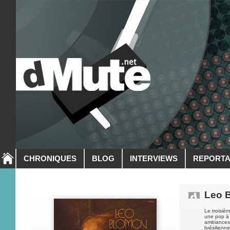
CHRONIQUES
BLOG
INTERVIEWS
REPORT
Leo 
Le troisi
une pop à 
ambiances
brésilienne.