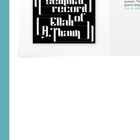
quintet, T
grand disqu
Lire la suit