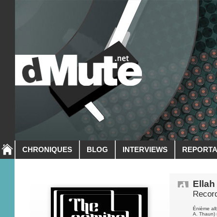
CHRONIQUES
BLOG
INTERVIEWS
REPORT
Ellah
Record
Énième al
A. Thaun) 