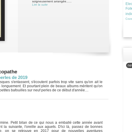
soigneusement arrangée......
Elec
Lire la suite
Fol
ind
Cove
new
copathe
perles de 2019
sques s'entassent, s'écoutent parfois trop vite sans qu'on ait le
s longuement. Et pourtant plein de beaux albums méritent qu'on
petites bafouilles sur neuf perles de ce début d'année....
rmine. Petit bilan de ce qui nous a emballé cette année avant
 la suivante, l'oreille aux aguets. D'ici là, passez de bonnes
ée, on se retrouve en 2017 pour de nouvelles aventures