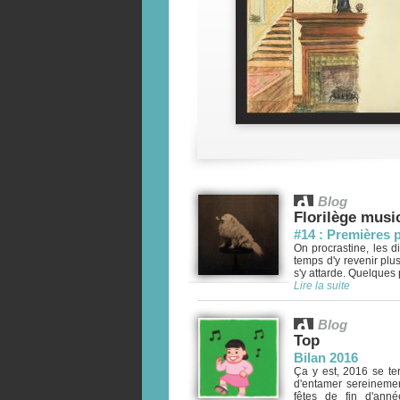
Blog
Florilège musi
#14 : Premières 
On procrastine, les di
temps d'y revenir plu
s'y attarde. Quelques 
Lire la suite
Blog
Top
Bilan 2016
Ça y est, 2016 se te
d'entamer sereinement
fêtes de fin d'ann