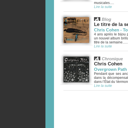
musicales.....
Lire la suite
Blog
Le titre de la 
Chris Cohen - To
4 ans après le bijou
un nouvel album brill
titre de la semaine......
Lire la suite
Chronique
Chris Cohen
Overgrown Path
Pendant que ses anci
dans la décompensati
dans l’État du Vermont
Lire la suite