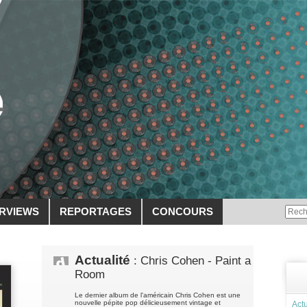
ERVIEWS
REPORTAGES
CONCOURS
Actualité
: Chris Cohen - Paint a
Room
Le dernier album de l'américain Chris Cohen est une
nouvelle pépite pop délicieusement vintage et
Actu