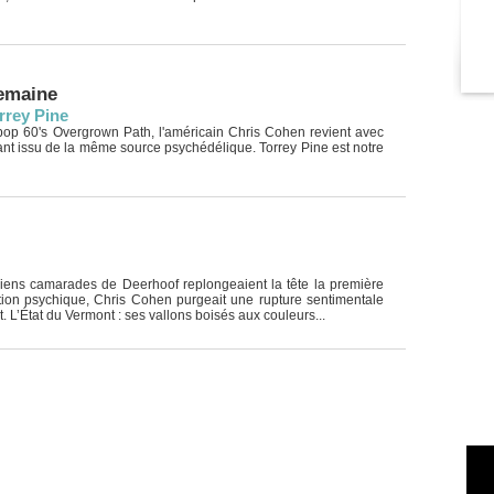
semaine
rrey Pine
 pop 60's Overgrown Path, l'américain Chris Cohen revient avec
ant issu de la même source psychédélique. Torrey Pine est notre
ens camarades de Deerhoof replongeaient la tête la première
on psychique, Chris Cohen purgeait une rupture sentimentale
. L’État du Vermont : ses vallons boisés aux couleurs...