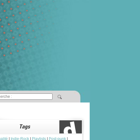
alité
|
Indie-Rock
|
Playlists
|
Post-punk
|