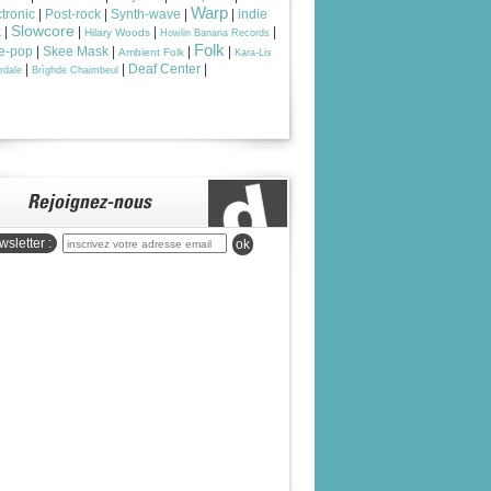
Warp
tronic
|
Post-rock
|
Synth-wave
|
|
indie
Slowcore
k
|
|
|
|
Hilary Woods
Howlin Banana Records
Folk
ie-pop
|
Skee Mask
|
|
|
Ambient Folk
Kara-Lis
|
|
Deaf Center
|
rdale
Brìghde Chaimbeul
sletter :
ok