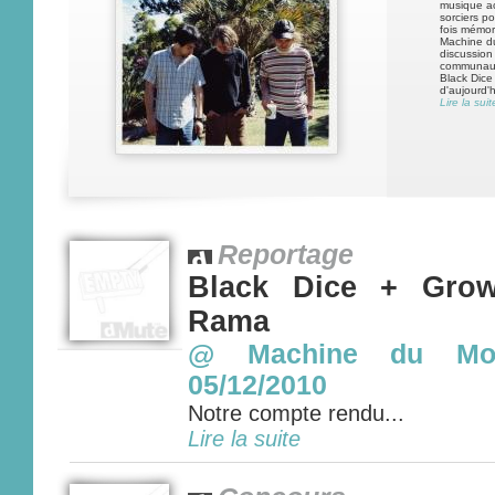
musique act
sorciers p
fois mémor
Machine du
discussion
communauté
Black Dice
d'aujourd'hu
Lire la suit
Reportage
Black Dice + Grow
Rama
@ Machine du Mou
05/12/2010
Notre compte rendu...
Lire la suite