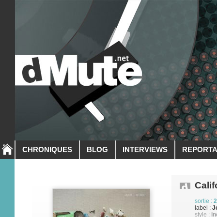
CHRONIQUES
BLOG
INTERVIEWS
REPORT
Cali
sortie :
2
label :
J
style :
in