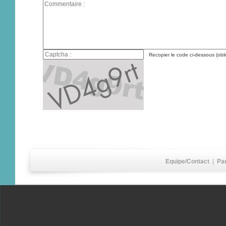
Recopier le code ci-dessous (obli
Equipe/Contact
|
Pa