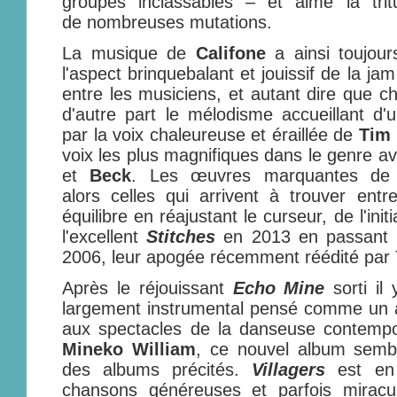
groupes inclassables – et aime la tritu
de nombreuses mutations.
La musique de
Califone
a ainsi toujours
l'aspect brinquebalant et jouissif de la jam
entre les musiciens, et autant dire que ch
d'autre part le mélodisme accueillant d'u
par la voix chaleureuse et éraillée de
Tim 
voix les plus magnifiques dans le genre a
et
Beck
. Les œuvres marquantes de 
alors celles qui arrivent à trouver ent
équilibre en réajustant le curseur, de l'init
l'excellent
Stitches
en 2013 en passant
2006, leur apogée récemment réédité par
Après le réjouissant
Echo Mine
sorti il
largement instrumental pensé comme un
aux spectacles de la danseuse contemp
Mineko William
, ce nouvel album semble
des albums précités.
Villagers
est en 
chansons généreuses et parfois miracu