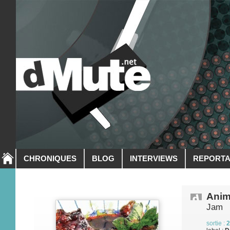
CHRONIQUES
BLOG
INTERVIEWS
REPORT
Anim
Jam
sortie :
2