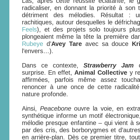
Las, après cette réussite éclatante, le 
radicaliser, en donnant la priorité à son 
détriment des mélodies. Résultat :
rachitiques, autour desquelles le défricha
Feels
), et des projets solo toujours plu
plongeaient même la tête la première dan
Rubeye
d’
Avey Tare
avec sa douce
Kr
l’envers…).
Dans ce contexte,
Strawberry Jam
c
surprise. En effet,
Animal Collective
y re
affirmées, parfois même assez toucha
renoncer à une once de cette radicalité
nature profonde.
Ainsi,
Peacebone
ouvre la voie, en extr
synthétique informe un motif électronique,
mélodie presque enfantine – qui vient à s
par des cris, des borborygmes et d’autres
en arrière-plan. Dès ce premier titre, tout