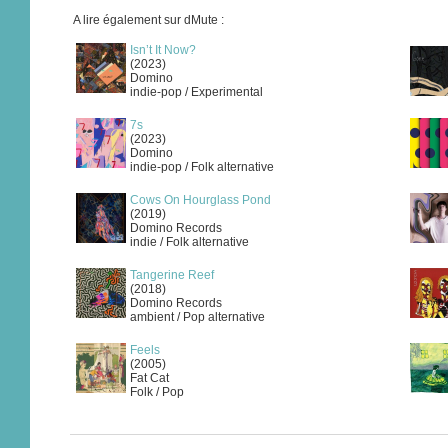
A lire également sur dMute :
Isn’t It Now?
(2023)
Domino
indie-pop / Experimental
7s
(2023)
Domino
indie-pop / Folk alternative
Cows On Hourglass Pond
(2019)
Domino Records
indie / Folk alternative
Tangerine Reef
(2018)
Domino Records
ambient / Pop alternative
Feels
(2005)
Fat Cat
Folk / Pop