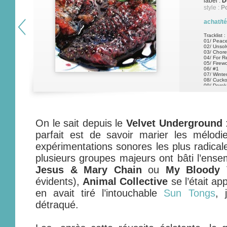
label :
D
style :
P
achat/t
Tracklist :
01/ Peac
02/ Unsol
03/ Chore
04/ For 
05/ Firew
06/ #1
07/ Winte
08/ Cuck
09/ Derek
On le sait depuis le
Velvet Underground
:
parfait est de savoir marier les mélodi
expérimentations sonores les plus radical
plusieurs groupes majeurs ont bâti l’ensem
Jesus & Mary Chain
ou
My Bloody V
évidents),
Animal Collective
se l’était ap
en avait tiré l’intouchable
Sun Tongs
, 
détraqué.